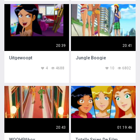
20:39
20:41
Uitgewoopt
Jungle Boogie
4
4688
10
6802
20:43
01:19:46
WOOHPAhoy
Totally Spies De Film