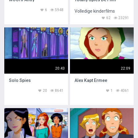
6
5948
Volledige kinderfilms
62
23291
20:43
22:09
Solo Spies
Alex Kapt Ermee
20
8641
1
4061