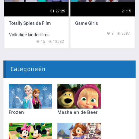
01:27:25
21:15
Totally Spies de Film
Game Girls
8
5087
Volledige kinderfilms
15
12532
Categorieën
Frozen
Masha en de Beer