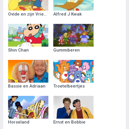
Ovide en zijn Vriendjes
Alfred J Kwak
Shin Chan
Gummiberen
Bassie en Adriaan
Troetelbeertjes
Horseland
Ernst en Bobbie