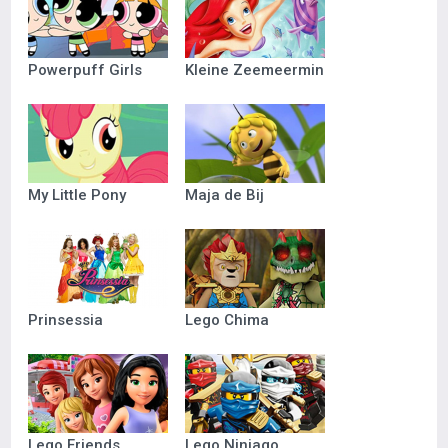
Powerpuff Girls
Kleine Zeemeermin
My Little Pony
Maja de Bij
Prinsessia
Lego Chima
Lego Friends
Lego Ninjago