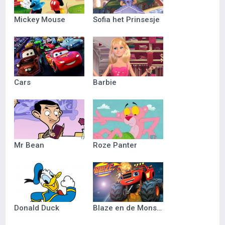
Mickey Mouse
Sofia het Prinsesje
Cars
Barbie
Mr Bean
Roze Panter
Donald Duck
Blaze en de Monsterwielen