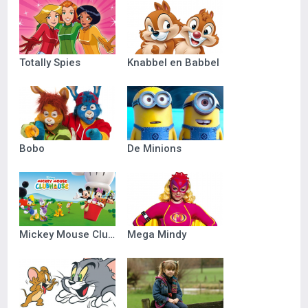
Totally Spies
Knabbel en Babbel
Bobo
De Minions
Mickey Mouse Clubhuis
Mega Mindy