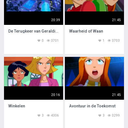
20:39
21:45
De Terugkeer van Geraldine
Waarheid of Waan
0
3701
1
3703
20:16
21:45
Winkelen
Avontuur in de Toekomst
3
4306
3
3299