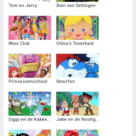
Tom en Jerry
Sien van Sellingen
Winx Club
Chloe's Toverkast
Prinsessenschool
Smurfen
Oggy en de Kakkerlakken
Jake en de Nooitgedacht Piraten