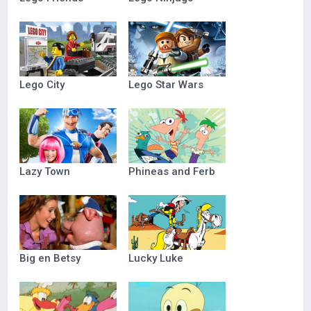
Lego City
Lego Star Wars
Lazy Town
Phineas and Ferb
Big en Betsy
Lucky Luke