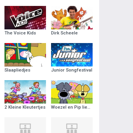
The Voice Kids
Dirk Scheele
Slaapliedjes
Junior Songfestival
2 Kleine Kleutertjes
Woezel en Pip liedjes