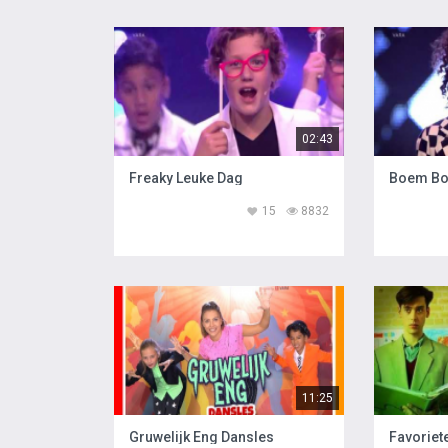
02:43
Freaky Leuke Dag
Boem B
15
8832
11:25
Gruwelijk Eng Dansles
Favoriet