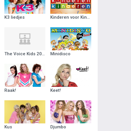
K3 liedjes
Kinderen voor Kinderen
The Voice Kids 2018
Minidisco
Raak!
Keet!
Kus
Djumbo