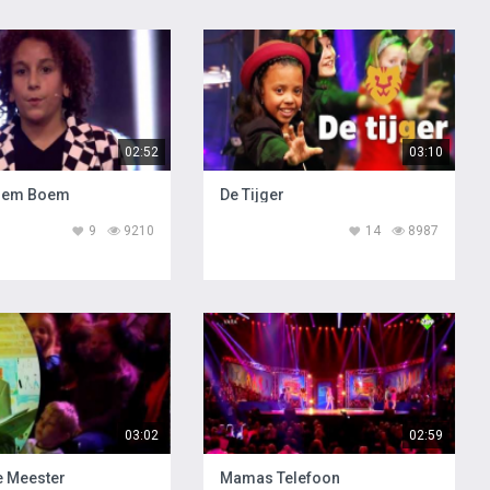
02:52
03:10
oem Boem
De Tijger
9
9210
14
8987
03:02
02:59
e Meester
Mamas Telefoon