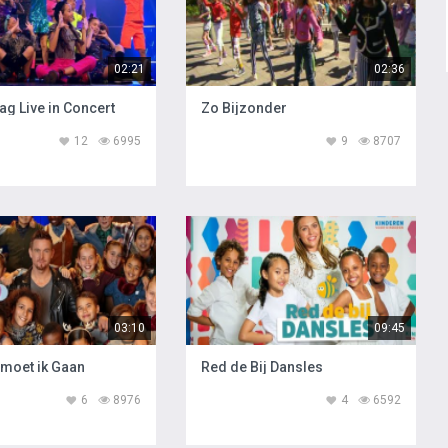
02:21
02:36
g Live in Concert
Zo Bijzonder
12
6995
9
8707
03:10
09:45
moet ik Gaan
Red de Bij Dansles
6
8976
4
6592