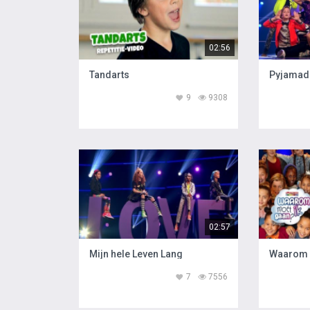
02:56
Tandarts
Pyjamada
9
9308
02:57
Mijn hele Leven Lang
Waarom 
7
7556