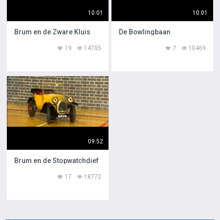
10:01
10:01
Brum en de Zware Kluis
De Bowlingbaan
19
14705
7
10469
09:52
Brum en de Stopwatchdief
17
18772