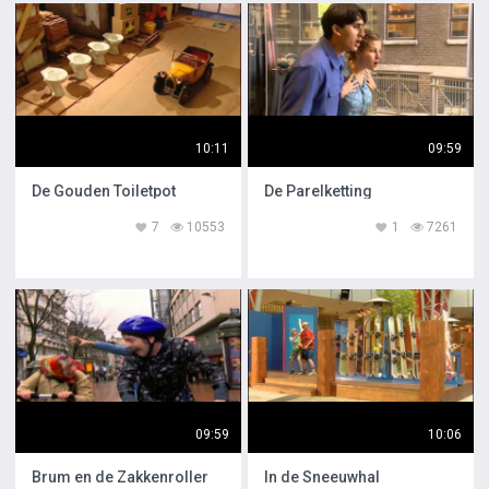
10:11
09:59
De Gouden Toiletpot
De Parelketting
7
10553
1
7261
09:59
10:06
Brum en de Zakkenroller
In de Sneeuwhal