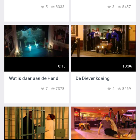
5
8333
3
8457
10:18
10:06
Wat is daar aan de Hand
De Dievenkoning
7
7378
4
8269