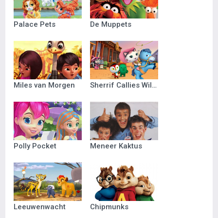
Palace Pets
De Muppets
Miles van Morgen
Sherrif Callies Wilde Westen
Polly Pocket
Meneer Kaktus
Leeuwenwacht
Chipmunks