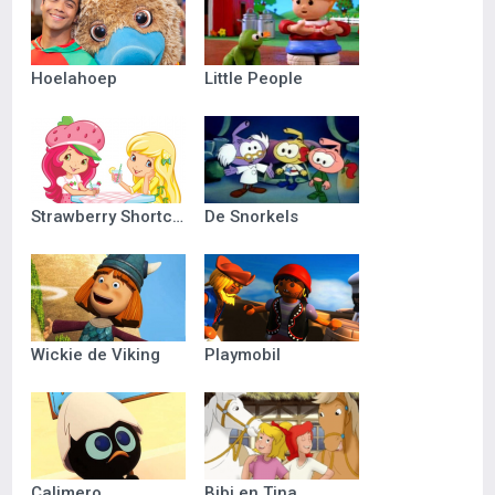
Hoelahoep
Little People
Strawberry Shortcake
De Snorkels
Wickie de Viking
Playmobil
Calimero
Bibi en Tina