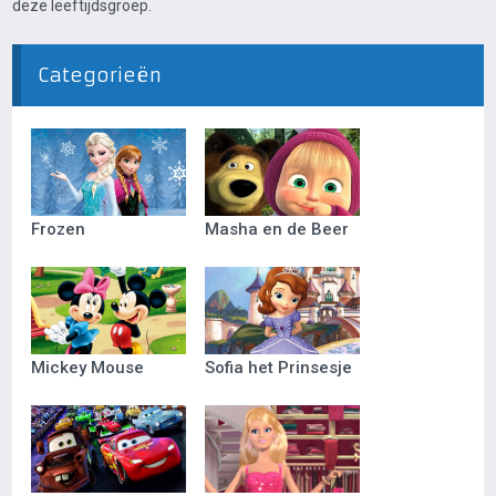
deze leeftijdsgroep.
Categorieën
Frozen
Masha en de Beer
Mickey Mouse
Sofia het Prinsesje