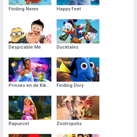
Finding Nemo
Happy Feet
Despicable Me
Ducktales
Prinses en de Kikker
Finding Dory
Rapunzel
Zootropolis