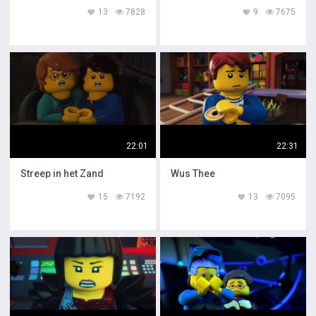
13
7828
9
7675
22:01
22:31
Streep in het Zand
Wus Thee
15
7192
13
7095