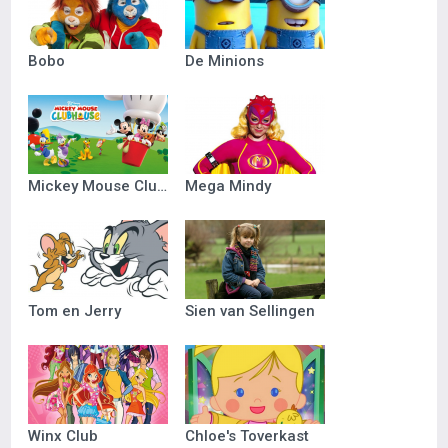
Bobo
De Minions
Mickey Mouse Clubhuis
Mega Mindy
Tom en Jerry
Sien van Sellingen
Winx Club
Chloe's Toverkast