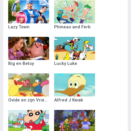
Lazy Town
Phineas and Ferb
Big en Betsy
Lucky Luke
Ovide en zijn Vriendjes
Alfred J Kwak