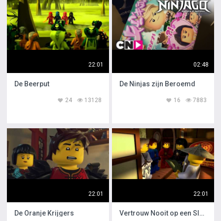
22:01
02:48
De Beerput
De Ninjas zijn Beroemd
24
13128
16
7883
22:01
22:01
De Oranje Krijgers
Vertrouw Nooit op een Slang