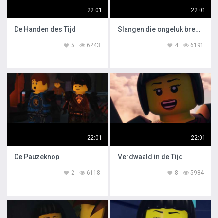
22:01
22:01
De Handen des Tijd
Slangen die ongeluk brengen
5
6243
4
6191
22:01
22:01
De Pauzeknop
Verdwaald in de Tijd
2
6118
8
5984