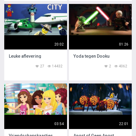
20:02
01:26
Leuke aflevering
Yoda tegen Dooku
27
14432
2
4062
03:54
22:01
Vriendschapskaartjes
Angst of Geen Angst