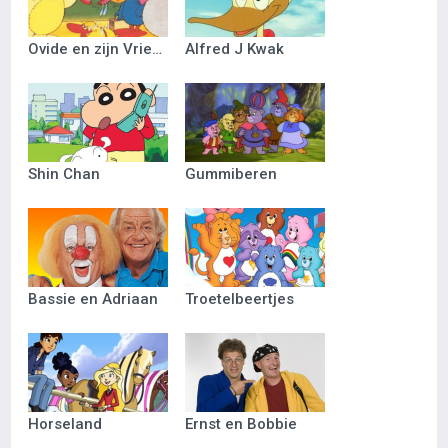
Ovide en zijn Vriendjes
Alfred J Kwak
Shin Chan
Gummiberen
Bassie en Adriaan
Troetelbeertjes
Horseland
Ernst en Bobbie