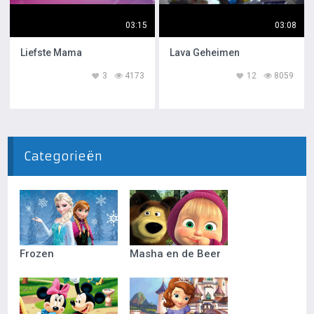
03:15
03:08
Liefste Mama
Lava Geheimen
3
4173
12
8059
Categorieën
Frozen
Masha en de Beer