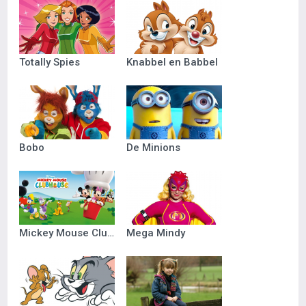
Totally Spies
Knabbel en Babbel
Bobo
De Minions
Mickey Mouse Clubhuis
Mega Mindy