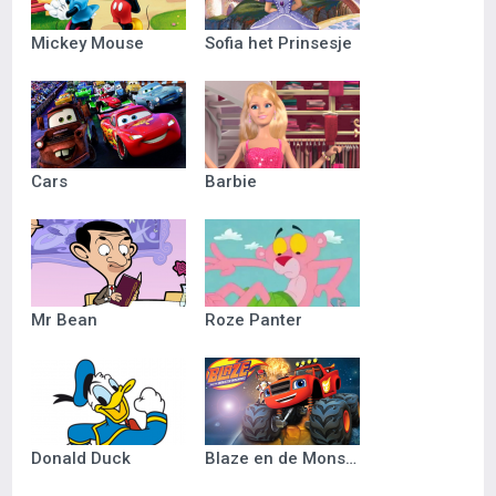
Mickey Mouse
Sofia het Prinsesje
Cars
Barbie
Mr Bean
Roze Panter
Donald Duck
Blaze en de Monsterwielen