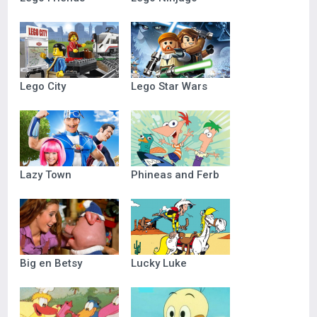
Lego City
Lego Star Wars
Lazy Town
Phineas and Ferb
Big en Betsy
Lucky Luke