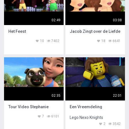
02:49
03:08
Het Feest
Jacob Zingt over de Liefde
10
7402
18
6641
02:35
22:01
Tour Video Stephanie
Een Vreemdeling
7
6101
Lego Nexo Knights
2
3542