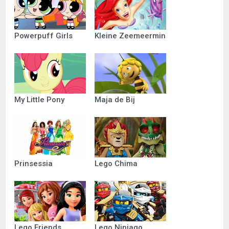
Powerpuff Girls
Kleine Zeemeermin
My Little Pony
Maja de Bij
Prinsessia
Lego Chima
Lego Friends
Lego Ninjago