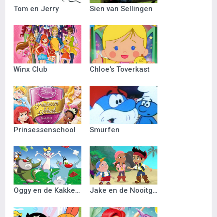
Tom en Jerry
Sien van Sellingen
Winx Club
Chloe's Toverkast
Prinsessenschool
Smurfen
Oggy en de Kakkerlakken
Jake en de Nooitgedacht Piraten