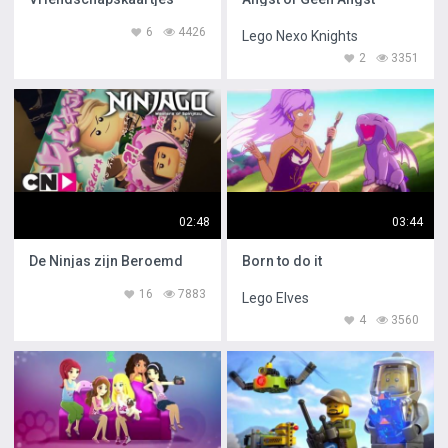
6
4426
Lego Nexo Knights
2
3351
02:48
03:44
De Ninjas zijn Beroemd
Born to do it
16
7883
Lego Elves
4
3560