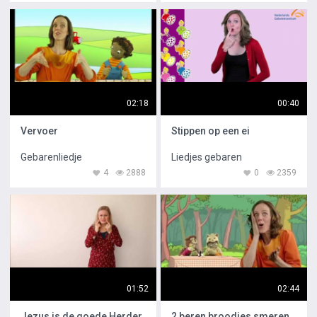
02:18
00:40
Vervoer
Stippen op een ei
Gebarenliedje
Liedjes gebaren
4
2888
0
2359
01:52
02:44
Jezus is de goede Herder
2 beren broodjes smeren