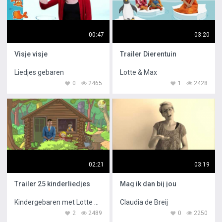
00:47
03:20
Visje visje
Trailer Dierentuin
Liedjes gebaren
Lotte & Max
0
2465
1
2428
02:21
03:19
Trailer 25 kinderliedjes
Mag ik dan bij jou
Kindergebaren met Lotte & Max
Claudia de Breij
2
2489
0
2250