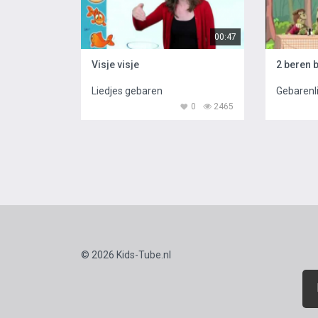
00:47
Visje visje
2 beren 
Liedjes gebaren
Gebarenl
0
2465
© 2026 Kids-Tube.nl