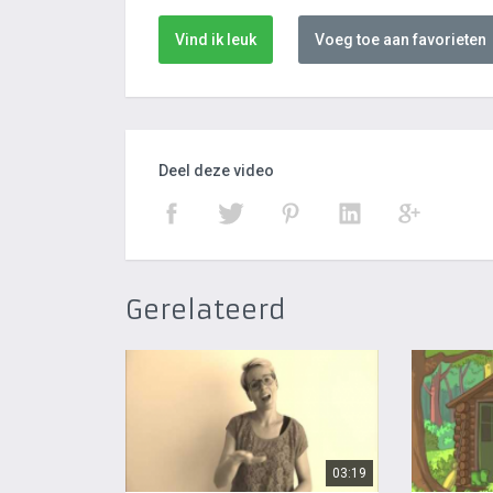
Vind ik leuk
Voeg toe aan favorieten
Deel deze video
Gerelateerd
03:19