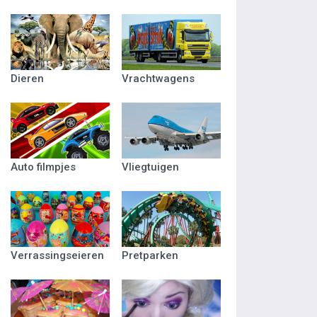
Dieren
Vrachtwagens
Auto filmpjes
Vliegtuigen
Verrassingseieren
Pretparken