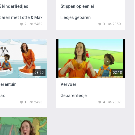
5 kinderliedjes
Stippen op een ei
baren met Lotte & Max
Liedjes gebaren
2
2489
0
2359
03:20
02:18
ierentuin
Vervoer
Max
Gebarenliedje
1
2428
4
2887