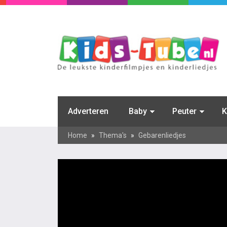
Adverteren
Baby
Peuter
K
Home
»
Thema's
»
Gebarenliedjes