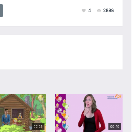
4
2888
02:21
00:40