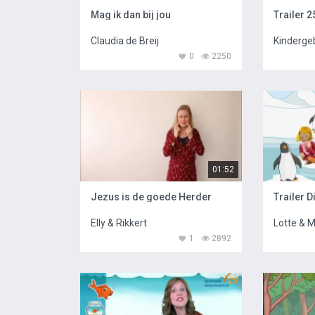
Mag ik dan bij jou
Trailer 2
Claudia de Breij
Kinderge
0
2250
01:52
Jezus is de goede Herder
Trailer D
Elly & Rikkert
Lotte & 
1
2892