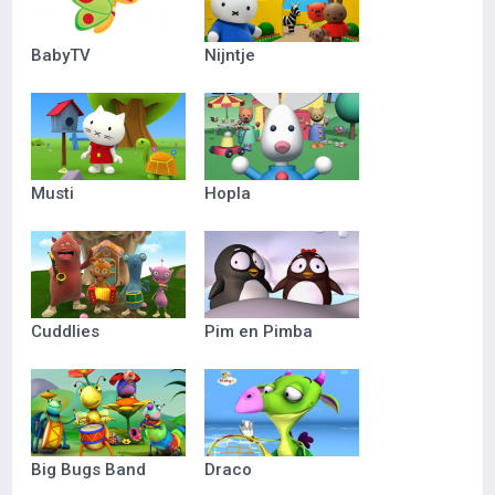
BabyTV
Nijntje
Musti
Hopla
Cuddlies
Pim en Pimba
Big Bugs Band
Draco