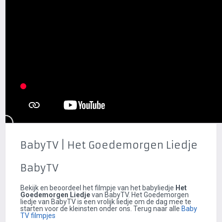
BabyTV | Het Goedemorgen Liedje
BabyTV
Bekijk en beoordeel het filmpje van het babyliedje
Het
Goedemorgen Liedje
van BabyTV. Het Goedemorgen
liedje van BabyTV is een vrolijk liedje om de dag mee te
starten voor de kleinsten onder ons. Terug naar alle
Baby
TV filmpjes