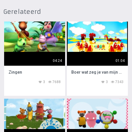
Gerelateerd
04:24
01:04
Zingen
Boer wat zeg je van mijn kippen
3
7688
3
7343