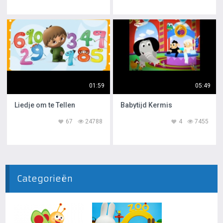
01:59
05:49
Liedje om te Tellen
Babytijd Kermis
67
24788
4
7455
Categorieën