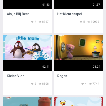
01:53
01:57
Als je Blij Bent
Het Kleurenspel
4
8797
5
10099
02:41
05:24
Kleine Viool
Regen
2
8508
4
7744