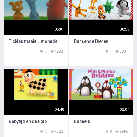
06:01
00:50
Tickles maakt Limonade
Dansende Dieren
0
4292
1
8831
04:48
02:07
Babytijd en de Foto
Bubbels
3
7522
8
9996