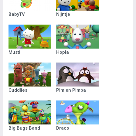
BabyTV
Nijntje
Musti
Hopla
Cuddlies
Pim en Pimba
Big Bugs Band
Draco