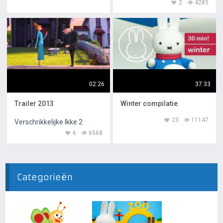
2
4285
02:26
37:33
Trailer 2013
Winter compilatie
23
11147
Verschrikkelijke Ikke 2
6
6568
Categorieën