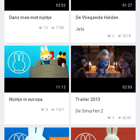
02:52
01:27
Dans mee met nijntje
De Vliegende Helden
10
7786
Jets
2
3578
11:12
02:03
Nijntje in europa
Trailer 2013
9
7427
De Smurfen 2
3
4240