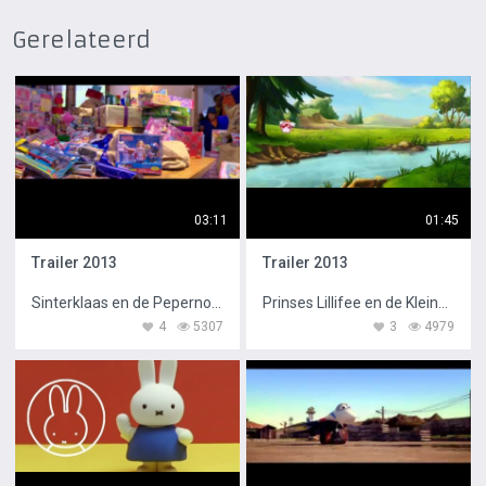
Gerelateerd
03:11
01:45
Trailer 2013
Trailer 2013
Sinterklaas en de Pepernoten Chaos
Prinses Lillifee en de Kleine Eenhoorn
4
5307
3
4979