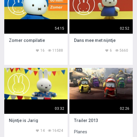
54:15
02:52
Zomer compilatie
Dans mee met nijntje
16
11588
6
5660
03:32
02:26
Nijntje is Jarig
Trailer 2013
14
16424
Planes