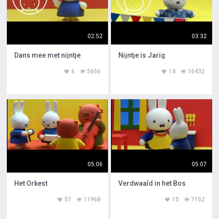
02:52
03:32
Dans mee met nijntje
Nijntje is Jarig
6
5666
14
16432
05:06
05:07
Het Orkest
Verdwaald in het Bos
57
11968
15
7152