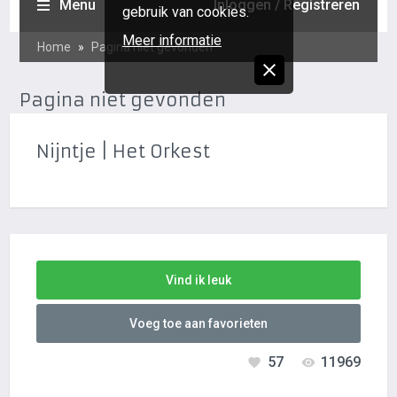
Nijntje | Het Orkest
Vind ik leuk
Voeg toe aan favorieten
57
11969