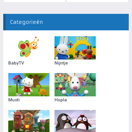
Categorieën
BabyTV
Nijntje
Musti
Hopla