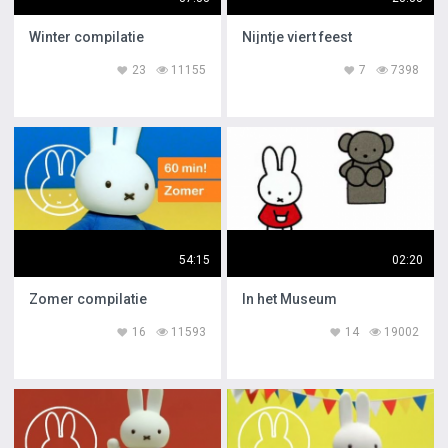
Winter compilatie
Nijntje viert feest
23
11155
7
7398
54:15
02:20
Zomer compilatie
In het Museum
16
11593
14
19002