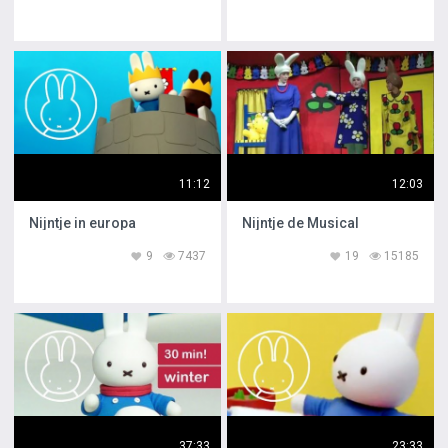
11:12
12:03
Nijntje in europa
Nijntje de Musical
9
7437
19
15185
37:33
23:33