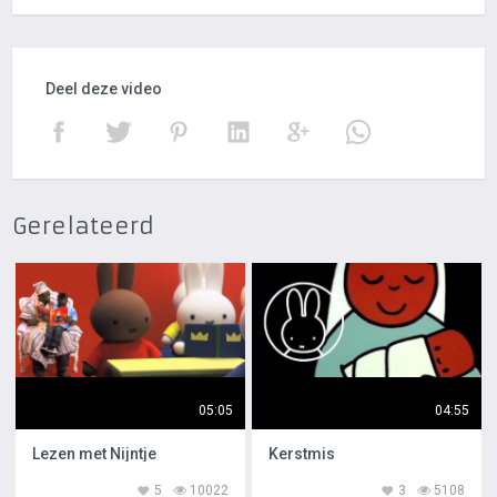
Deel deze video
Gerelateerd
05:05
04:55
Lezen met Nijntje
Kerstmis
5
10022
3
5108