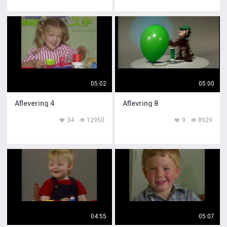
05:02
05:00
Aflevering 4
Aflevring 8
34
12950
9
8929
04:55
05:07