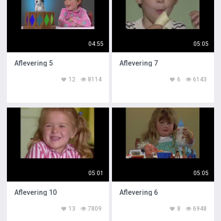
04:55
05:05
Aflevering 5
Aflevering 7
12
8114
6
6143
05:01
05:05
Aflevering 10
Aflevering 6
13
7809
8
6948