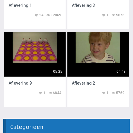
Aflevering 1
Aflevering 3
24
12069
1
5875
05:25
04:48
Aflevering 9
Aflevering 2
1
6844
1
5769
Categorieën