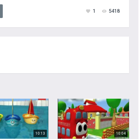
1
5418
10:13
10:04