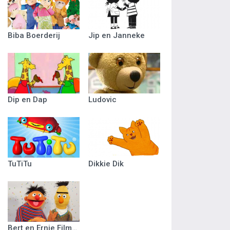
Biba Boerderij
Jip en Janneke
Dip en Dap
Ludovic
TuTiTu
Dikkie Dik
Bert en Ernie Filmpjes