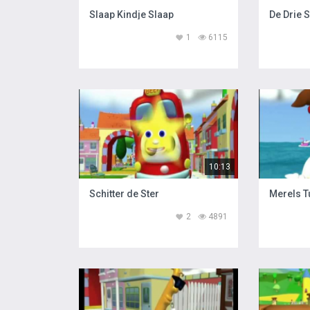
Slaap Kindje Slaap
De Drie 
1
6115
10:13
Schitter de Ster
Merels T
2
4891