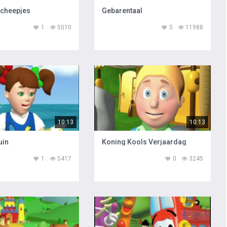
Scheepjes
Gebarentaal
1
5010
5
11988
10:13
10:13
uin
Koning Kools Verjaardag
1
5417
0
3245