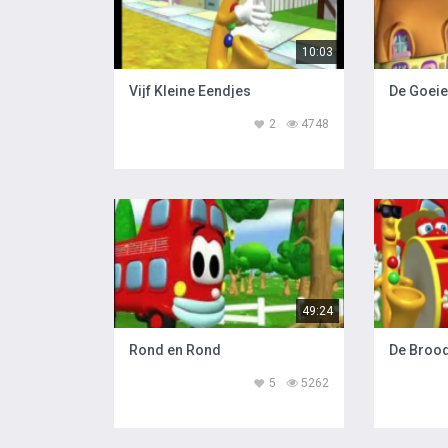
10:03
Vijf Kleine Eendjes
De Goeie
2
4748
49:24
Rond en Rond
De Brood
5
5262