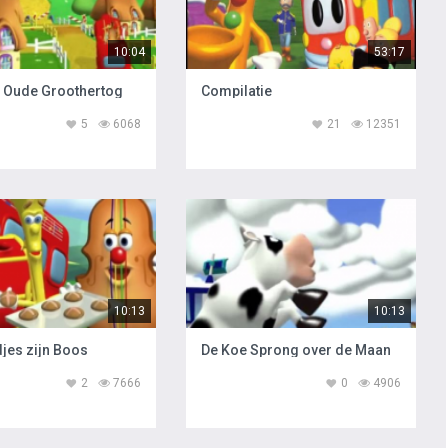
10:04
53:17
 Oude Groothertog
Compilatie
5
6068
21
12351
10:13
10:13
jes zijn Boos
De Koe Sprong over de Maan
2
7666
0
4906