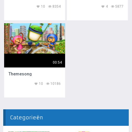
10
8354
4
5877
00:54
Themesong
10
10186
Categorieën