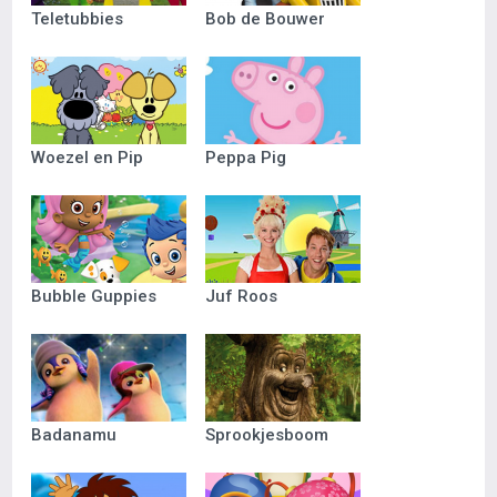
Teletubbies
Bob de Bouwer
Woezel en Pip
Peppa Pig
Bubble Guppies
Juf Roos
Badanamu
Sprookjesboom