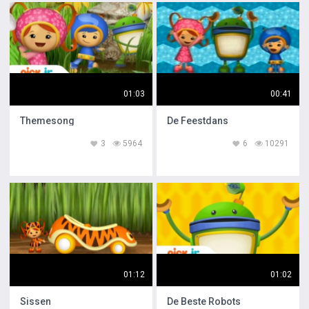
01:03
00:41
Themesong
De Feestdans
3
5964
6
10291
01:12
01:02
Sissen
De Beste Robots