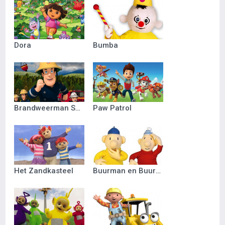
Dora
Bumba
Brandweerman Sam
Paw Patrol
Het Zandkasteel
Buurman en Buurman