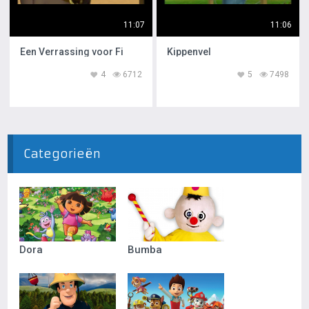
11:07
11:06
Een Verrassing voor Fi
Kippenvel
4
6712
5
7498
Categorieën
Dora
Bumba