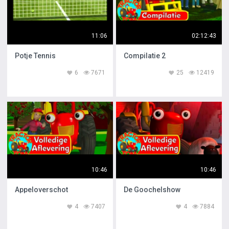
11:06
02:12:43
Potje Tennis
Compilatie 2
6
7671
25
12419
10:46
10:46
Appeloverschot
De Goochelshow
4
7407
4
7884