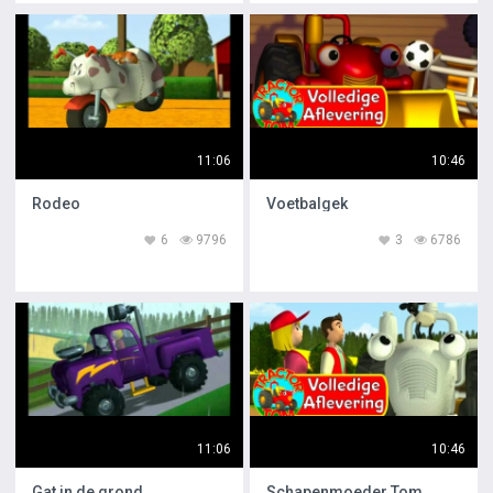
11:06
10:46
Rodeo
Voetbalgek
6
9796
3
6786
11:06
10:46
Gat in de grond
Schapenmoeder Tom