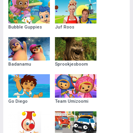
Bubble Guppies
Juf Roos
Badanamu
Sprookjesboom
Go Diego
Team Umizoomi