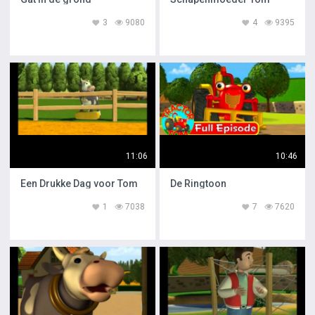
3
9080
4
9395
11:06
10:46
Een Drukke Dag voor Tom
De Ringtoon
1
7038
7
7620