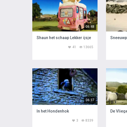
06:48
Shaun het schaap Lekker ijsje
Sneeuwp
41
13665
06:37
In het Hondenhok
De Vlieg
3
8339