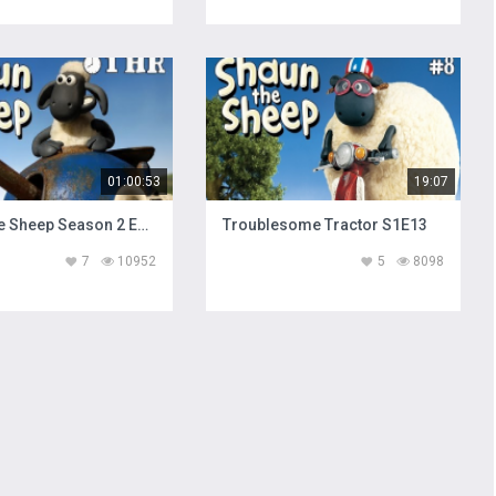
01:00:53
19:07
Shaun the Sheep Season 2 Episodes 3140
Troublesome Tractor S1E13
7
10952
5
8098