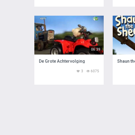
06:39
De Grote Achtervolging
3
6075