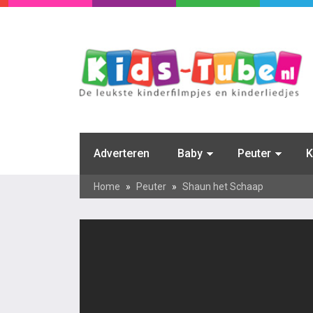
Adverteren
Baby
Peuter
K
Home
»
Peuter
»
Shaun het Schaap