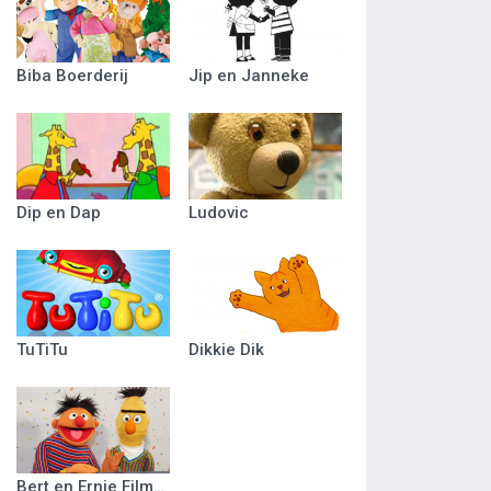
Biba Boerderij
Jip en Janneke
Dip en Dap
Ludovic
TuTiTu
Dikkie Dik
Bert en Ernie Filmpjes