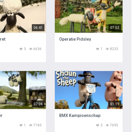
06:41
07:02
ret
Operatie Pidsley
3
6636
1
8233
07:06
01:19
er
BMX Kampioenschap
1
7183
3
7695