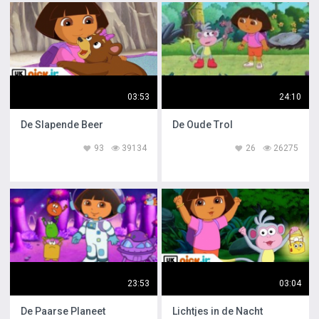
03:53
24:10
De Slapende Beer
De Oude Trol
93
39134
26
26275
23:53
03:04
De Paarse Planeet
Lichtjes in de Nacht