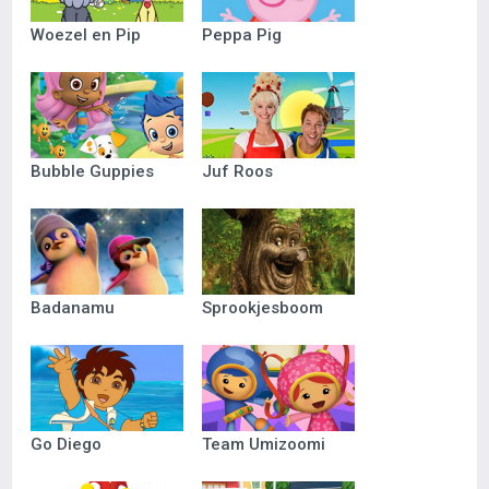
Woezel en Pip
Peppa Pig
Bubble Guppies
Juf Roos
Badanamu
Sprookjesboom
Go Diego
Team Umizoomi