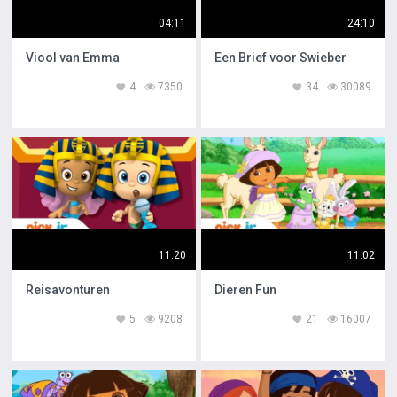
04:11
24:10
Viool van Emma
Een Brief voor Swieber
4
7350
34
30089
11:20
11:02
Reisavonturen
Dieren Fun
5
9208
21
16007