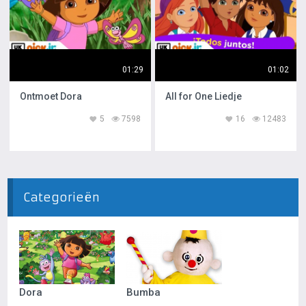
01:29
01:02
Ontmoet Dora
All for One Liedje
5
7598
16
12483
Categorieën
Dora
Bumba