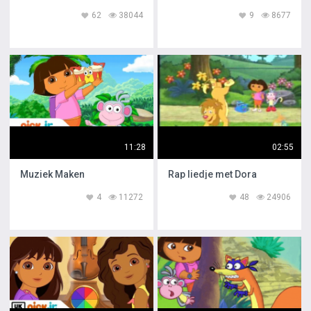
62
38044
9
8677
11:28
02:55
Muziek Maken
Rap liedje met Dora
4
11272
48
24906