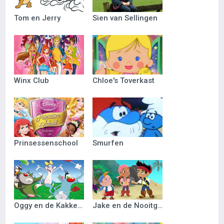
Tom en Jerry
Sien van Sellingen
Winx Club
Chloe's Toverkast
Prinsessenschool
Smurfen
Oggy en de Kakkerlakken
Jake en de Nooitgedacht Piraten