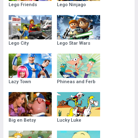
Lego Friends
Lego Ninjago
Lego City
Lego Star Wars
Lazy Town
Phineas and Ferb
Big en Betsy
Lucky Luke