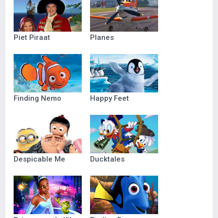
Piet Piraat
Planes
Finding Nemo
Happy Feet
Despicable Me
Ducktales