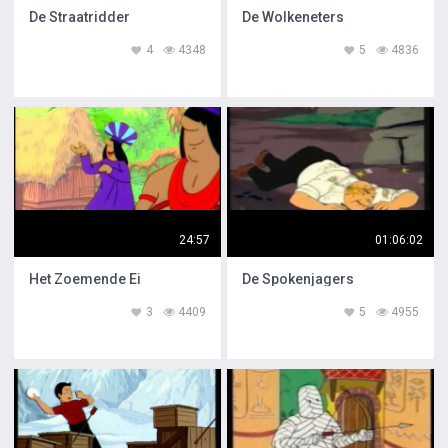
De Straatridder
De Wolkeneters
4
4348
5
4836
24:57
01:06:02
Het Zoemende Ei
De Spokenjagers
3
4409
5
4955