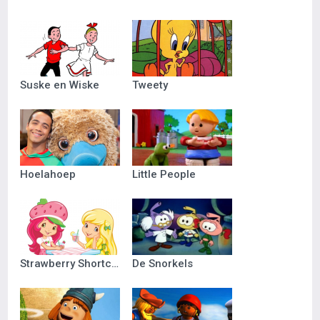
Suske en Wiske
Tweety
Hoelahoep
Little People
Strawberry Shortcake
De Snorkels