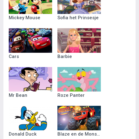
Mickey Mouse
Sofia het Prinsesje
Cars
Barbie
Mr Bean
Roze Panter
Donald Duck
Blaze en de Monsterwielen