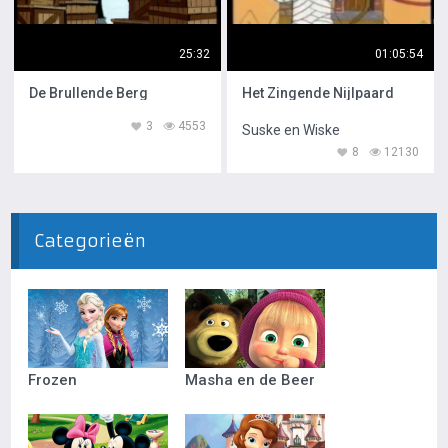
25:32
01:05:54
De Brullende Berg
Het Zingende Nijlpaard
3
4553
Suske en Wiske
8
12130
Categorieën
Frozen
Masha en de Beer