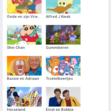
Ovide en zijn Vriendjes
Alfred J Kwak
Shin Chan
Gummiberen
Bassie en Adriaan
Troetelbeertjes
Horseland
Ernst en Bobbie