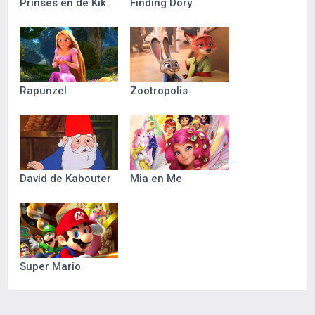
Prinses en de Kikker
Finding Dory
Rapunzel
Zootropolis
David de Kabouter
Mia en Me
Super Mario