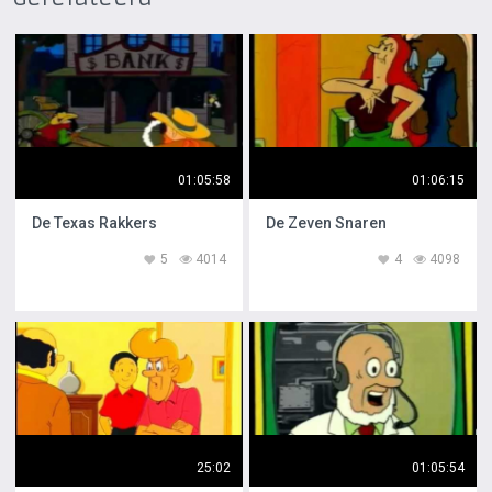
01:05:58
01:06:15
De Texas Rakkers
De Zeven Snaren
5
4014
4
4098
25:02
01:05:54