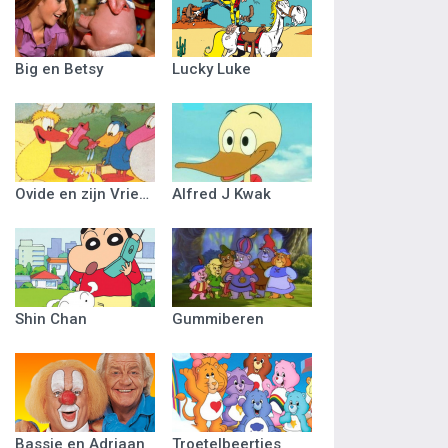
Big en Betsy
Lucky Luke
Ovide en zijn Vriendjes
Alfred J Kwak
Shin Chan
Gummiberen
Bassie en Adriaan
Troetelbeertjes