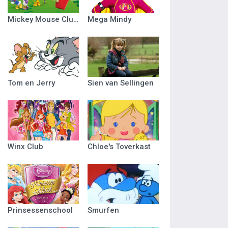
Mickey Mouse Clubhuis
Mega Mindy
Tom en Jerry
Sien van Sellingen
Winx Club
Chloe's Toverkast
Prinsessenschool
Smurfen