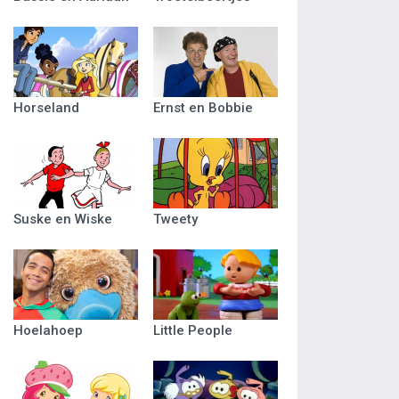
Horseland
Ernst en Bobbie
Suske en Wiske
Tweety
Hoelahoep
Little People