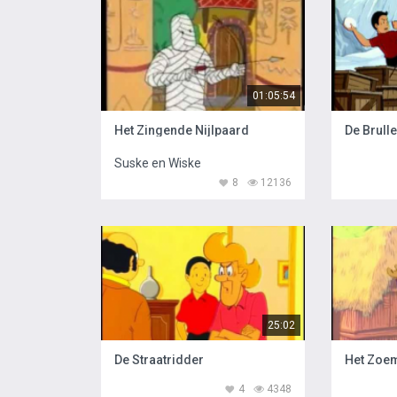
01:05:54
Het Zingende Nijlpaard
De Brull
Suske en Wiske
8
12136
25:02
De Straatridder
Het Zoe
4
4348