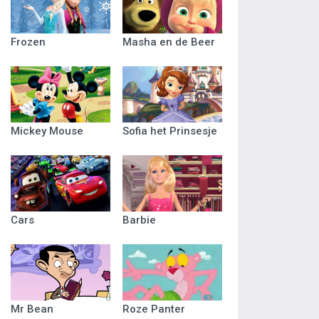
Frozen
Masha en de Beer
Mickey Mouse
Sofia het Prinsesje
Cars
Barbie
Mr Bean
Roze Panter