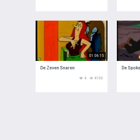
01:06:15
De Zeven Snaren
De Spok
4
4100