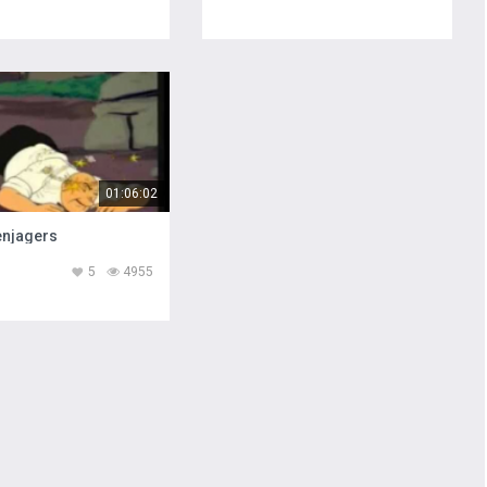
01:06:02
enjagers
5
4955