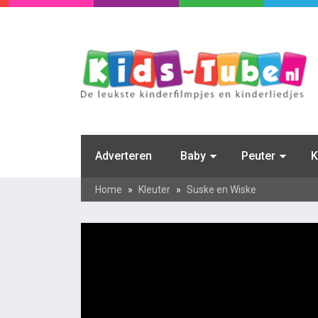
Adverteren
Baby
Peuter
K
Home
»
Kleuter
»
Suske en Wiske