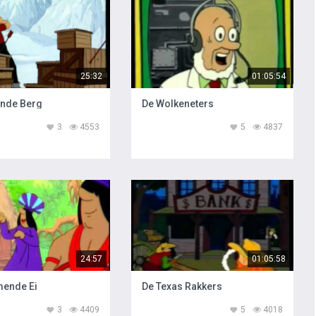
25:32
01:05:54
ende Berg
De Wolkeneters
3
4553
5
4837
24:57
01:05:58
mende Ei
De Texas Rakkers
3
4409
5
4018