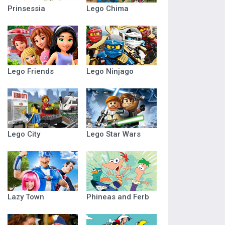
Prinsessia
Lego Chima
Lego Friends
Lego Ninjago
Lego City
Lego Star Wars
Lazy Town
Phineas and Ferb