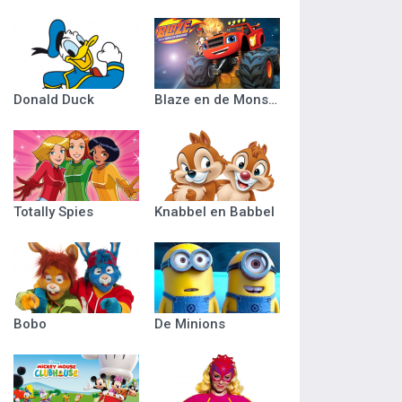
Donald Duck
Blaze en de Monsterwielen
Totally Spies
Knabbel en Babbel
Bobo
De Minions