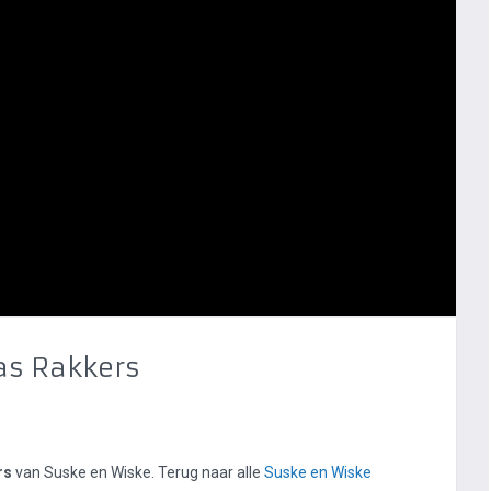
as Rakkers
rs
van Suske en Wiske. Terug naar alle
Suske en Wiske