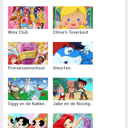
Winx Club
Chloe's Toverkast
Prinsessenschool
Smurfen
Oggy en de Kakkerlakken
Jake en de Nooitgedacht Piraten