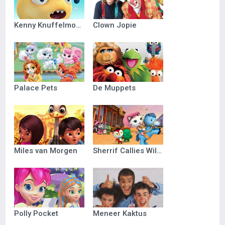
Kenny Knuffelmonster
Clown Jopie
Palace Pets
De Muppets
Miles van Morgen
Sherrif Callies Wilde Westen
Polly Pocket
Meneer Kaktus