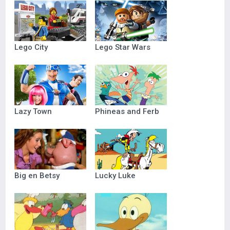
Lego City
Lego Star Wars
Lazy Town
Phineas and Ferb
Big en Betsy
Lucky Luke