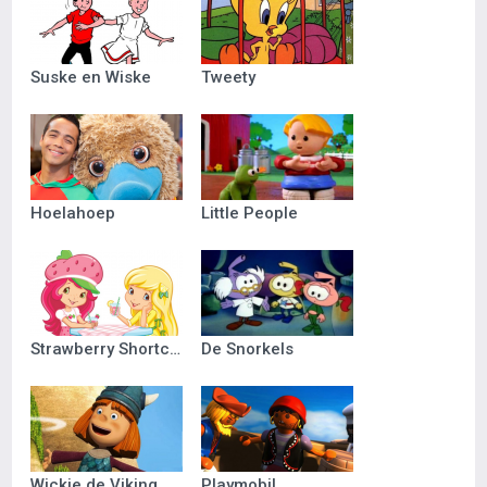
Suske en Wiske
Tweety
Hoelahoep
Little People
Strawberry Shortcake
De Snorkels
Wickie de Viking
Playmobil