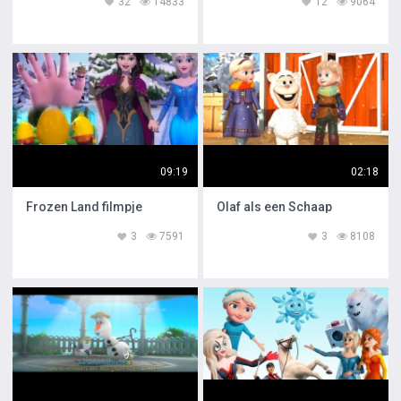
32
14833
12
9064
09:19
02:18
Frozen Land filmpje
Olaf als een Schaap
3
7591
3
8108