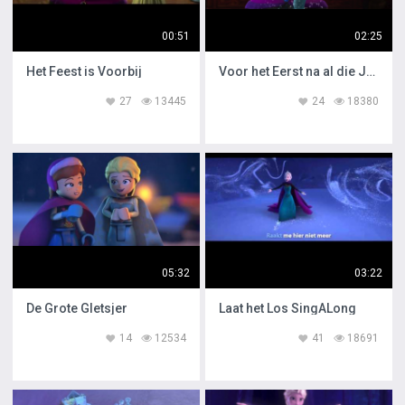
00:51
02:25
Het Feest is Voorbij
Voor het Eerst na al die Jaren
27
13445
24
18380
05:32
03:22
De Grote Gletsjer
Laat het Los SingALong
14
12534
41
18691