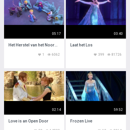
05:17
03:40
Het Herstel van het Noorderlicht
Laat het Los
1
6062
399
81726
02:14
59:52
Love is an Open Door
Frozen Live