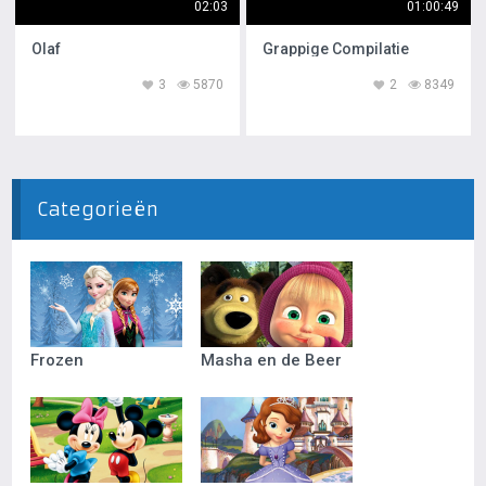
02:03
01:00:49
Olaf
Grappige Compilatie
3
5870
2
8349
Categorieën
Frozen
Masha en de Beer