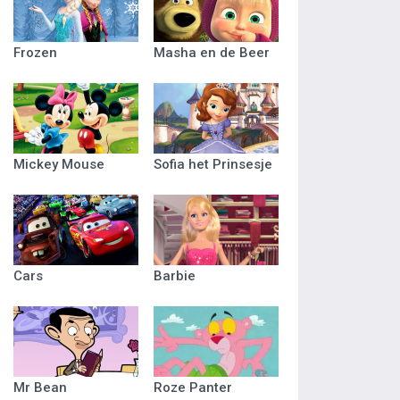
Frozen
Masha en de Beer
Mickey Mouse
Sofia het Prinsesje
Cars
Barbie
Mr Bean
Roze Panter