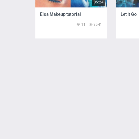
05:24
Elsa Makeup tutorial
Let it Go
11
8541