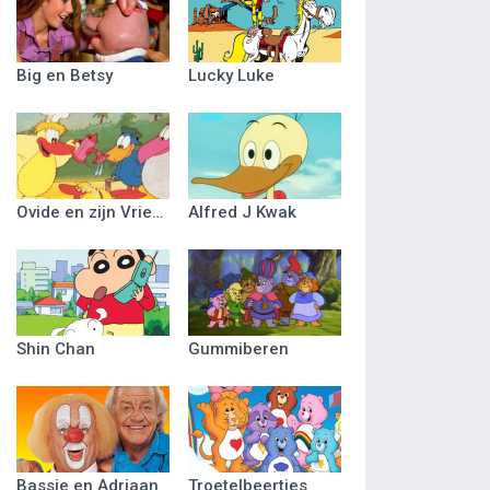
Big en Betsy
Lucky Luke
Ovide en zijn Vriendjes
Alfred J Kwak
Shin Chan
Gummiberen
Bassie en Adriaan
Troetelbeertjes