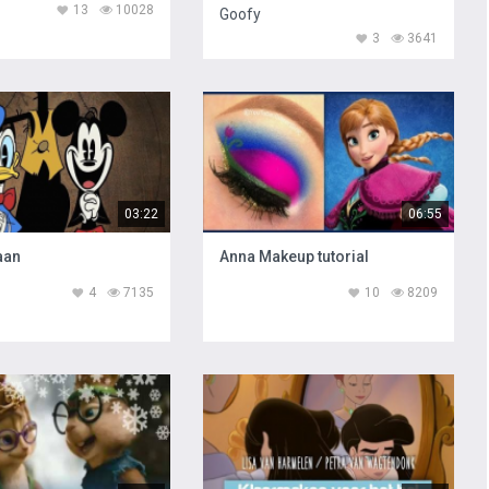
13
10028
Goofy
3
3641
03:22
06:55
aan
Anna Makeup tutorial
4
7135
10
8209