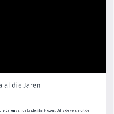
a al die Jaren
 die Jaren
van de kinderfilm Frozen. Dit is de versie uit de