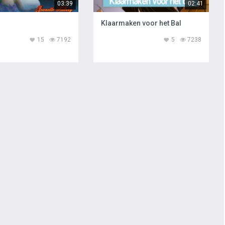
03:39
02:41
Klaarmaken voor het Bal
15
7192
5
7238