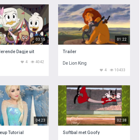
03:15
01:22
erende Dagje uit
Trailer
4
4042
De Lion King
4
10433
04:23
02:38
eup Tutorial
Softbal met Goofy