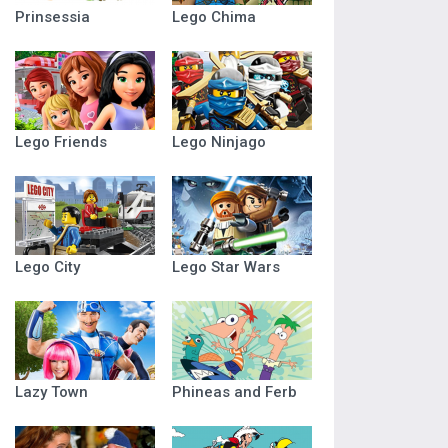
Prinsessia
Lego Chima
Lego Friends
Lego Ninjago
Lego City
Lego Star Wars
Lazy Town
Phineas and Ferb