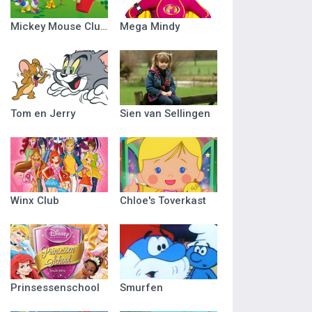
Mickey Mouse Clubhuis
Mega Mindy
Tom en Jerry
Sien van Sellingen
Winx Club
Chloe's Toverkast
Prinsessenschool
Smurfen