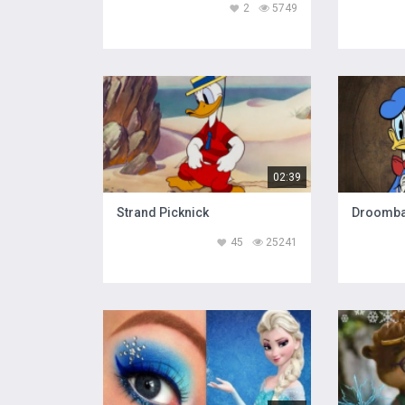
2
5749
02:39
Strand Picknick
Droomb
45
25241