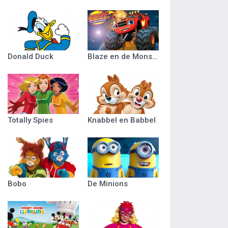
Donald Duck
Blaze en de Monsterwielen
Totally Spies
Knabbel en Babbel
Bobo
De Minions