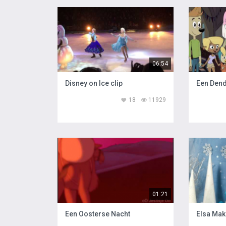
06:54
Disney on Ice clip
Een Dend
18
11929
01:21
Een Oosterse Nacht
Elsa Mak