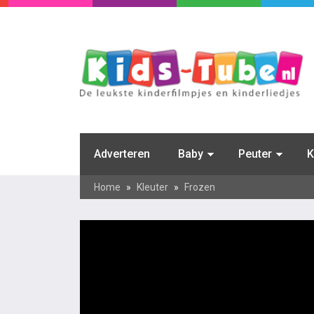
Adverteren
Baby
Peuter
K
Home
»
Kleuter
»
Frozen