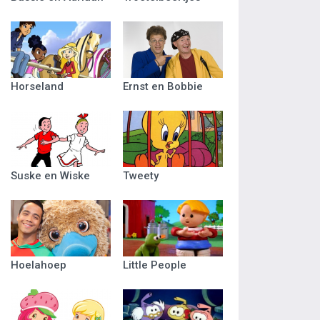
Horseland
Ernst en Bobbie
Suske en Wiske
Tweety
Hoelahoep
Little People