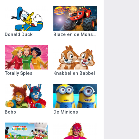
Donald Duck
Blaze en de Monsterwielen
Totally Spies
Knabbel en Babbel
Bobo
De Minions