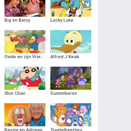
Big en Betsy
Lucky Luke
Ovide en zijn Vriendjes
Alfred J Kwak
Shin Chan
Gummiberen
Bassie en Adriaan
Troetelbeertjes