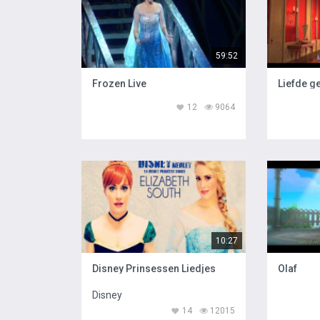
59:52
Frozen Live
Liefde g
12
9064
10:27
Disney Prinsessen Liedjes
Olaf
Disney
14
12015