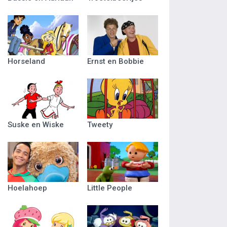
Horseland
Ernst en Bobbie
Suske en Wiske
Tweety
Hoelahoep
Little People