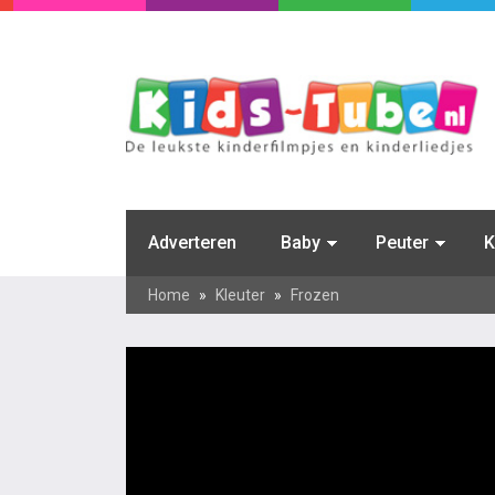
Adverteren
Baby
Peuter
K
Home
»
Kleuter
»
Frozen