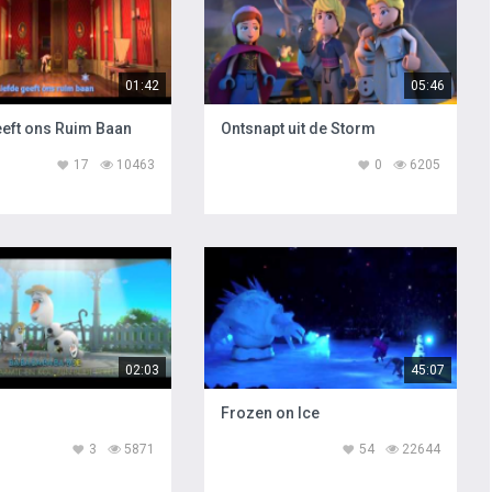
01:42
05:46
eeft ons Ruim Baan
Ontsnapt uit de Storm
17
10463
0
6205
02:03
45:07
Frozen on Ice
3
5871
54
22644