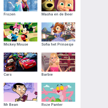
Frozen
Masha en de Beer
Mickey Mouse
Sofia het Prinsesje
Cars
Barbie
Mr Bean
Roze Panter