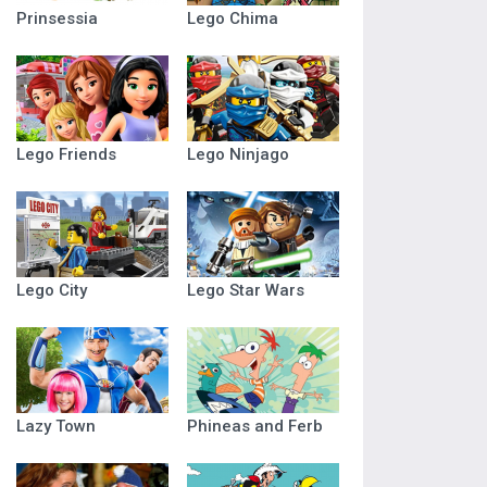
Prinsessia
Lego Chima
Lego Friends
Lego Ninjago
Lego City
Lego Star Wars
Lazy Town
Phineas and Ferb