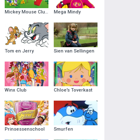
Mickey Mouse Clubhuis
Mega Mindy
Tom en Jerry
Sien van Sellingen
Winx Club
Chloe's Toverkast
Prinsessenschool
Smurfen