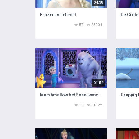
04:38
Frozen in het echt
De Grote
57
25004
01:54
Marshmallow het Sneeuwmonster liedje
Grappig 
18
11622