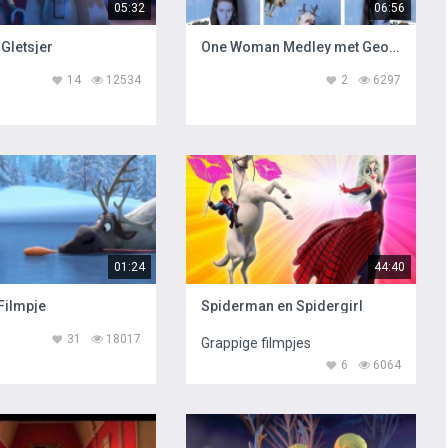
05:32
06:56
 Gletsjer
One Woman Medley met Georgia Merry
14
12534
2
6297
01:24
44:40
Filmpje
Spiderman en Spidergirl
31
18017
Grappige filmpjes
6
6064