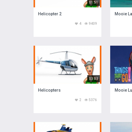
01:51
Helicopter 2
Mooie L
4
9409
03:03
Helicopters
Mooie Lu
2
5376