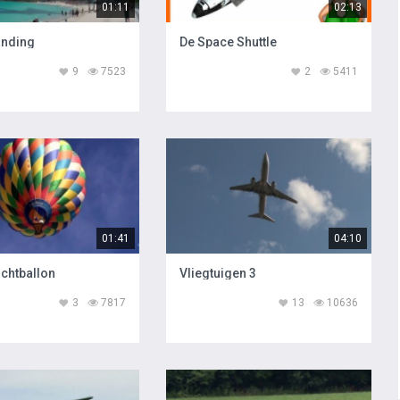
01:11
02:13
anding
De Space Shuttle
9
7523
2
5411
01:41
04:10
chtballon
Vliegtuigen 3
3
7817
13
10636