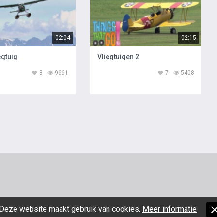
02:04
02:15
egtuig
Vliegtuigen 2
8
9661
7
5408
Deze website maakt gebruik van cookies.
Meer informatie