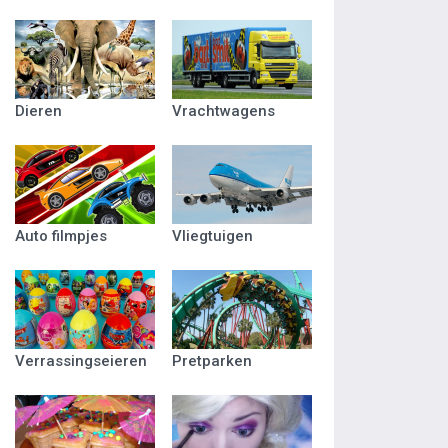
Dieren
Vrachtwagens
Auto filmpjes
Vliegtuigen
Verrassingseieren
Pretparken