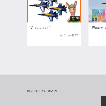
02:48
Vliegtuigen 1
Watervli
5
4877
© 2026 Kids-Tube.nl