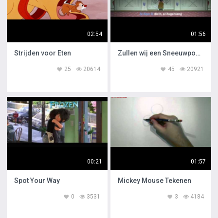
02:54
01:56
Strijden voor Eten
Zullen wij een Sneeuwpop Maken
25
20614
45
20921
00:21
01:57
Spot Your Way
Mickey Mouse Tekenen
0
3531
3
4184