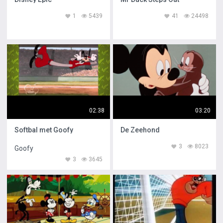
1
5439
41
24498
02:38
03:20
Softbal met Goofy
De Zeehond
3
8023
Goofy
3
3645