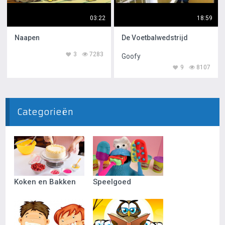
03:22
18:59
Naapen
De Voetbalwedstrijd
3
7283
Goofy
9
8107
Categorieën
Koken en Bakken
Speelgoed