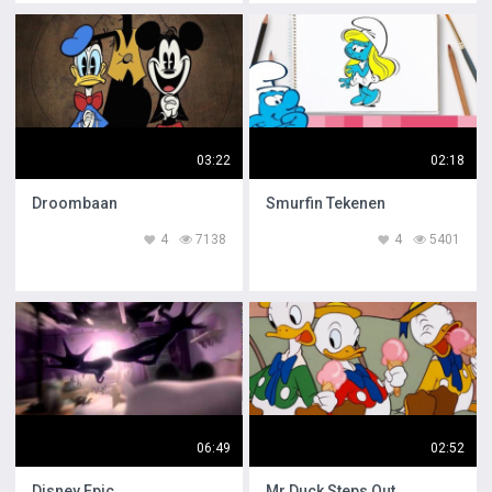
03:22
02:18
Droombaan
Smurfin Tekenen
4
7138
4
5401
06:49
02:52
Disney Epic
Mr Duck Steps Out