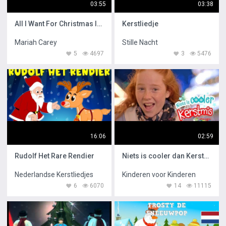
03:55
03:38
All I Want For Christmas Is You
Kerstliedje
Mariah Carey
Stille Nacht
5
4697
3
5476
16:06
02:59
Rudolf Het Rare Rendier
Niets is cooler dan Kerstmis
Nederlandse Kerstliedjes
Kinderen voor Kinderen
6
6070
14
11115