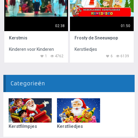
02:38
01:50
Kerstmis
Frosty de Sneeuwpop
Kinderen voor Kinderen
Kerstliedjes
1
4762
6
6139
Categorieën
Kerstfilmpjes
Kerstliedjes