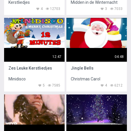
Kerstliedjes
Midden in de Winternacht
4
12703
3
7033
12:47
04:48
Zes Leuke Kerstliedjes
Jingle Bells
Minidisco
Christmas Carol
5
7585
4
6212