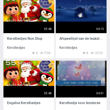
55:48
04:15
Kerstliedjes Non Stop
Afspeellijst van de leukste kinderliedjes
Kerstliedjes
Kerstliedjes
5
7706
8
10722
55:48
04:01
Engelse Kerstliedjes
Kerstliedje voor kinderen