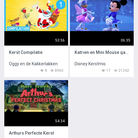
53:56
06:35
Kerst Compilatie
Katrien en Mini Mouse gaan Schaatsen
Oggy en de Kakkerlakken
Disney Kerstmis
8
8960
17
21342
54:34
Arthurs Perfecte Kerst