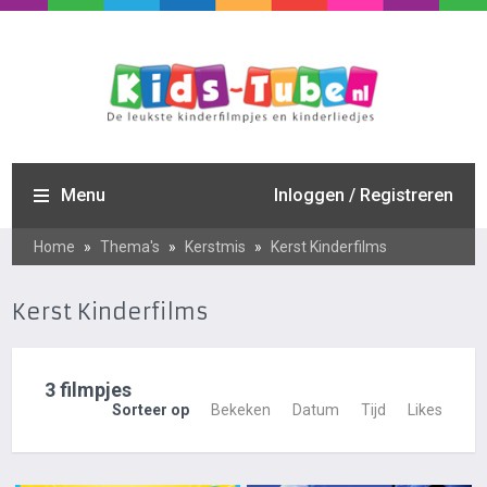
Menu
Inloggen / Registreren
Home
»
Thema's
»
Kerstmis
»
Kerst Kinderfilms
Kerst Kinderfilms
3 filmpjes
Sorteer op
Bekeken
Datum
Tijd
Likes