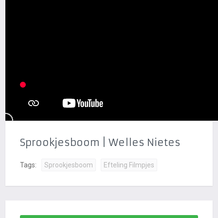
Sprookjesboom | Welles Nietes
Tags:
Sprookjesboom
Efteling Filmpjes