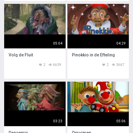
05:04
04:29
Volg de Fluit
Pinokkio in de Efteling
2
6639
2
3667
03:23
05:06
Dancemix
Opruimen