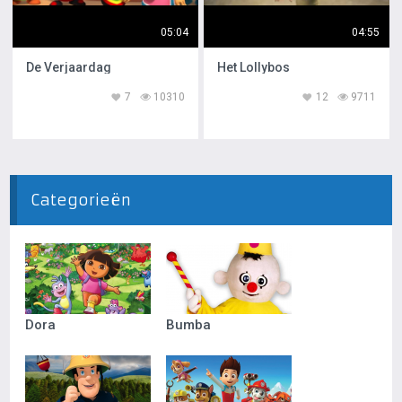
05:04
04:55
De Verjaardag
Het Lollybos
7
10310
12
9711
Categorieën
Dora
Bumba