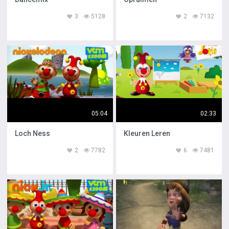
3
5128
2
7132
05:04
02:33
Loch Ness
Kleuren Leren
2
7782
6
7481