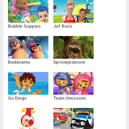
Bubble Guppies
Juf Roos
Badanamu
Sprookjesboom
Go Diego
Team Umizoomi