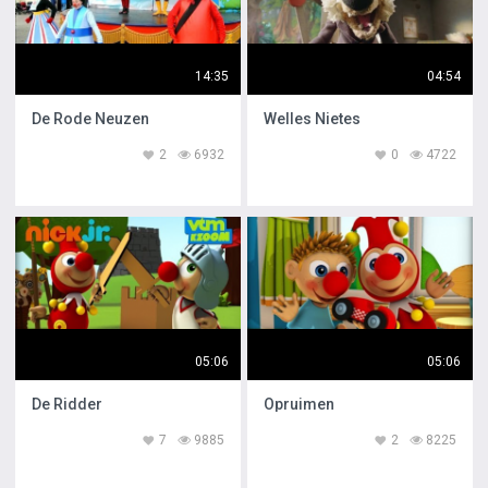
14:35
04:54
De Rode Neuzen
Welles Nietes
2
6932
0
4722
05:06
05:06
De Ridder
Opruimen
7
9885
2
8225