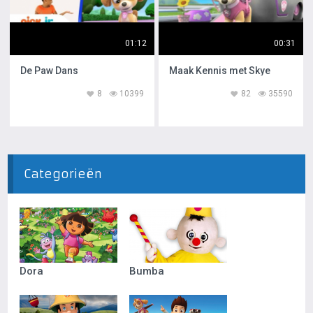
01:12
00:31
De Paw Dans
Maak Kennis met Skye
8
10399
82
35590
Categorieën
Dora
Bumba