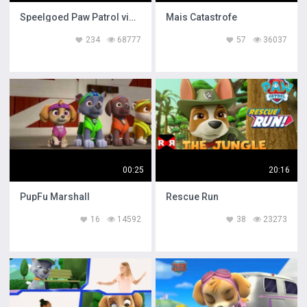
Speelgoed Paw Patrol video
Mais Catastrofe
234
68777
57
36037
00:25
20:16
PupFu Marshall
Rescue Run
16
14592
38
23273