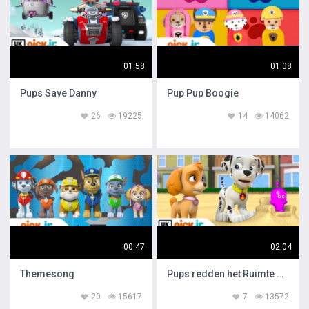
01:58
01:08
Pups Save Danny
Pup Pup Boogie
26
19225
14
14062
00:47
02:04
Themesong
Pups redden het Ruimte Speelgoed
20
15617
7
13572