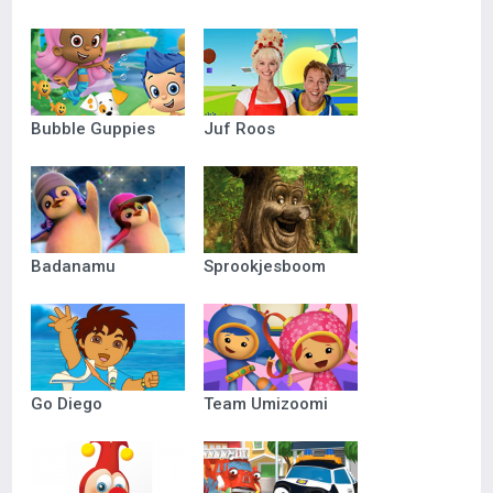
Bubble Guppies
Juf Roos
Badanamu
Sprookjesboom
Go Diego
Team Umizoomi