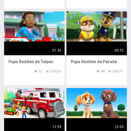
01:36
00:32
Pups Redden de Tulpen
Pups Redden de Parade
31
19354
49
26679
12:59
22:03