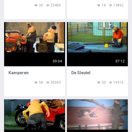
30
23489
18
13892
09:04
07:12
Kamperen
De Sleutel
58
30583
30
19316