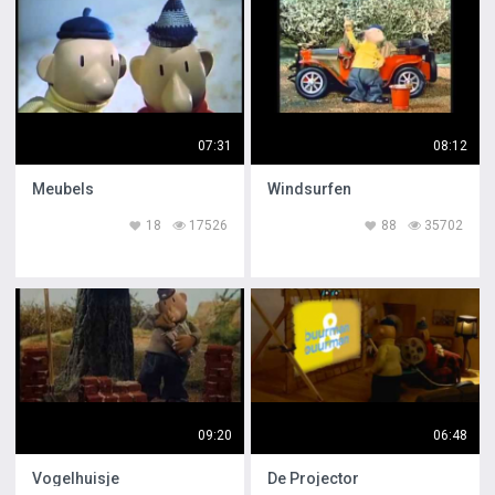
07:31
08:12
Meubels
Windsurfen
18
17526
88
35702
09:20
06:48
Vogelhuisje
De Projector