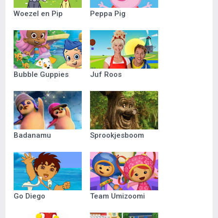
Woezel en Pip
Peppa Pig
Bubble Guppies
Juf Roos
Badanamu
Sprookjesboom
Go Diego
Team Umizoomi