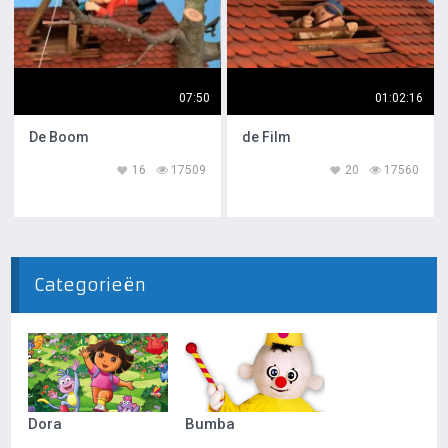
07:50
01:02:16
De Boom
de Film
16
17509
20
17560
Categorieën
Dora
Bumba