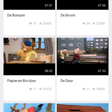
07:01
07:06
De Bumper
De Boom
37
23355
34
22458
08:02
07:33
Papieren Bordjes
De Deur
11
16222
21
19620