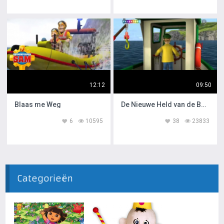
12:12
09:50
Blaas me Weg
De Nieuwe Held van de Buurt
6
10595
38
23833
Categorieën