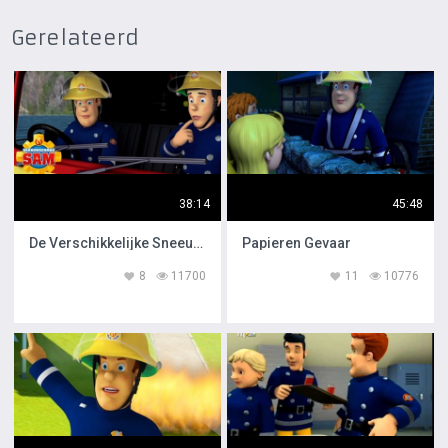
Gerelateerd
38:14
45:48
De Verschikkelijke Sneeuwbal
Papieren Gevaar
8
11700
11
10776