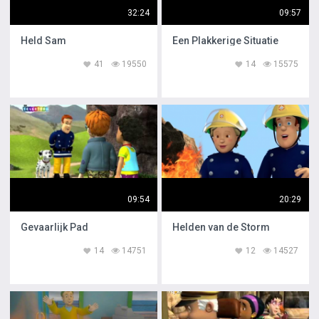
32:24
09:57
Held Sam
Een Plakkerige Situatie
41
19550
14
15575
09:54
20:29
Gevaarlijk Pad
Helden van de Storm
14
14751
12
14527