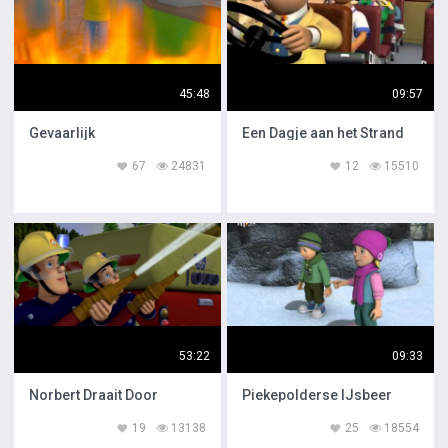
45:48
09:57
Gevaarlijk
Een Dagje aan het Strand
67
24831
12
15510
53:22
09:33
Norbert Draait Door
Piekepolderse IJsbeer
19
13138
25
18554