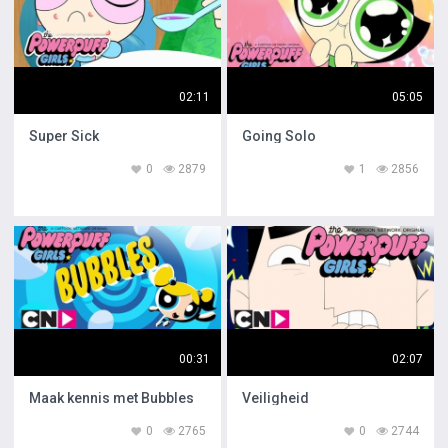
02:11
05:05
Super Sick
Going Solo
0
2879
1
2856
00:31
02:07
Maak kennis met Bubbles
Veiligheid
0
2765
0
2744