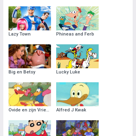
Lazy Town
Phineas and Ferb
Big en Betsy
Lucky Luke
Ovide en zijn Vriendjes
Alfred J Kwak