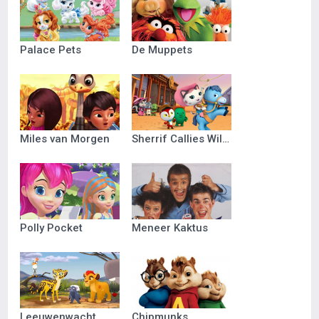
Palace Pets
De Muppets
Miles van Morgen
Sherrif Callies Wilde Westen
Polly Pocket
Meneer Kaktus
Leeuwenwacht
Chipmunks