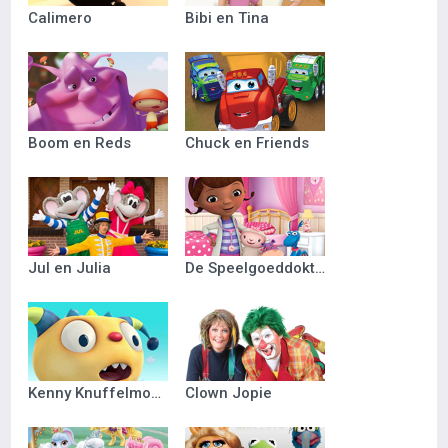
Calimero
Bibi en Tina
Boom en Reds
Chuck en Friends
Jul en Julia
De Speelgoeddokter
Kenny Knuffelmonster
Clown Jopie