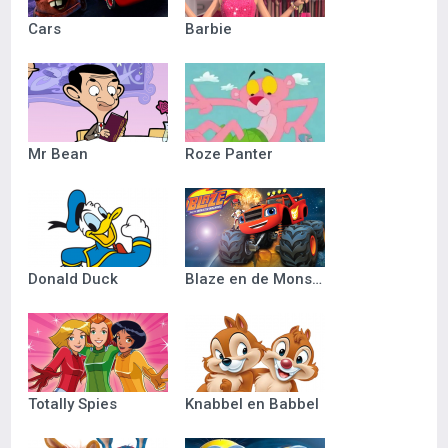
Cars
Barbie
Mr Bean
Roze Panter
Donald Duck
Blaze en de Monsterwielen
Totally Spies
Knabbel en Babbel