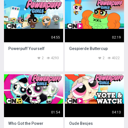
04:55
02:19
Powerpuff Yourself
Gespierde Buttercup
2
4293
2
4022
01:54
04:13
Who Got the Power
Oude Besjes