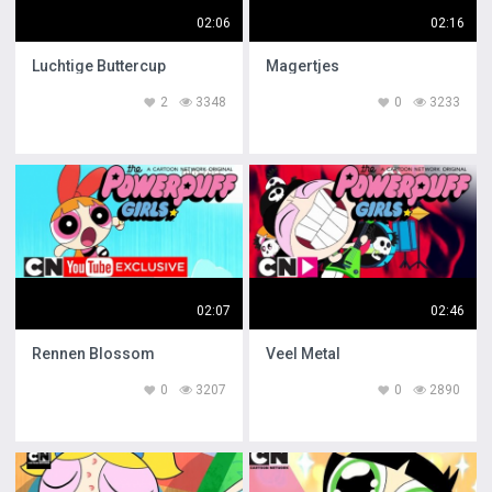
02:06
02:16
Luchtige Buttercup
Magertjes
2
3348
0
3233
02:07
02:46
Rennen Blossom
Veel Metal
0
3207
0
2890