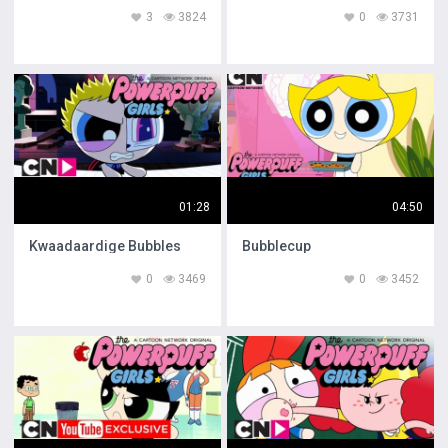
3
3824
0
3731
01:28
04:50
Kwaadaardige Bubbles
Bubblecup
0
3469
0
3452