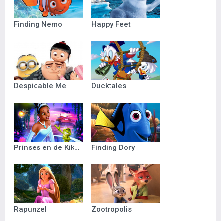
Finding Nemo
Happy Feet
Despicable Me
Ducktales
Prinses en de Kikker
Finding Dory
Rapunzel
Zootropolis