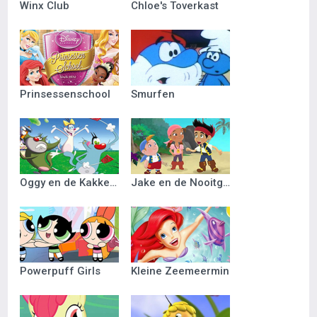
Winx Club
Chloe's Toverkast
Prinsessenschool
Smurfen
Oggy en de Kakkerlakken
Jake en de Nooitgedacht Piraten
Powerpuff Girls
Kleine Zeemeermin