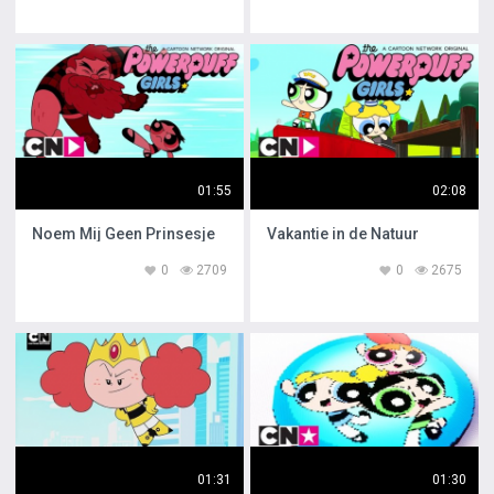
01:55
02:08
Noem Mij Geen Prinsesje
Vakantie in de Natuur
0
2709
0
2675
01:31
01:30