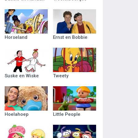
Horseland
Ernst en Bobbie
Suske en Wiske
Tweety
Hoelahoep
Little People