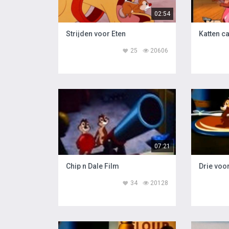
02:54
Strijden voor Eten
Katten c
25
20606
07:21
Chip n Dale Film
Drie voor
34
20128