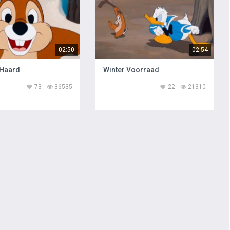
02:50
02:54
 Haard
Winter Voorraad
73
36535
22
21310