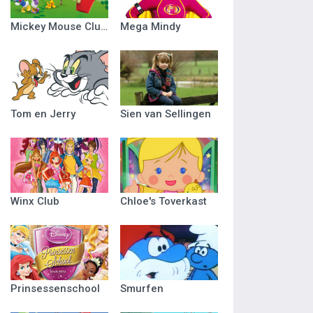
Mickey Mouse Clubhuis
Mega Mindy
Tom en Jerry
Sien van Sellingen
Winx Club
Chloe's Toverkast
Prinsessenschool
Smurfen