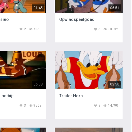
01:45
06:51
asino
Opwindspeelgoed
2
7350
5
10132
06:08
02:50
 ontbijt
Trailer Horn
3
9569
9
14790