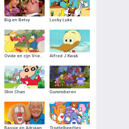
Big en Betsy
Lucky Luke
Ovide en zijn Vriendjes
Alfred J Kwak
Shin Chan
Gummiberen
Bassie en Adriaan
Troetelbeertjes