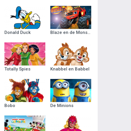
Donald Duck
Blaze en de Monsterwielen
Totally Spies
Knabbel en Babbel
Bobo
De Minions