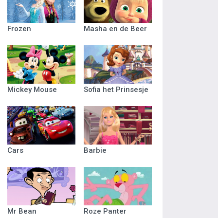
Frozen
Masha en de Beer
Mickey Mouse
Sofia het Prinsesje
Cars
Barbie
Mr Bean
Roze Panter