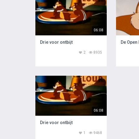
06:08
Drie voor ontbijt
De Open
2
8935
06:08
Drie voor ontbijt
1
9468