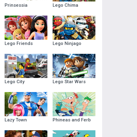
Prinsessia
Lego Chima
Lego Friends
Lego Ninjago
Lego City
Lego Star Wars
Lazy Town
Phineas and Ferb