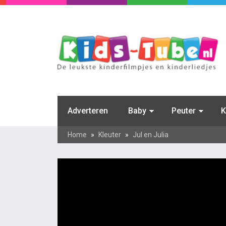
Adverteren
Baby
Peuter
K
Home
»
Kleuter
»
Jul en Julia