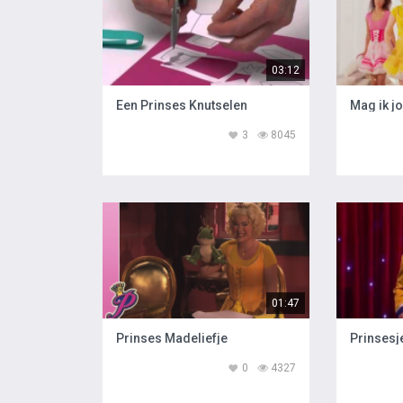
03:12
Een Prinses Knutselen
Mag ik j
3
8045
01:47
Prinses Madeliefje
Prinsesj
0
4327