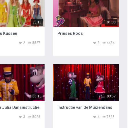
03:13
01:30
ou Kussen
Prinses Roos
2
5527
3
4484
05:15
03:57
e Julia Dansinstructie
Instructie van de Muizendans
3
5028
4
7535