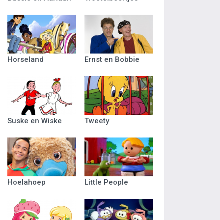
Horseland
Ernst en Bobbie
Suske en Wiske
Tweety
Hoelahoep
Little People