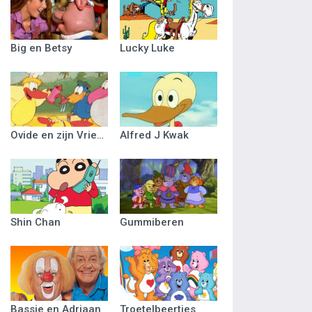
Big en Betsy
Lucky Luke
Ovide en zijn Vriendjes
Alfred J Kwak
Shin Chan
Gummiberen
Bassie en Adriaan
Troetelbeertjes