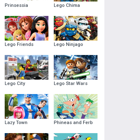
Prinsessia
Lego Chima
Lego Friends
Lego Ninjago
Lego City
Lego Star Wars
Lazy Town
Phineas and Ferb