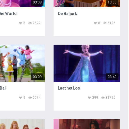
03:08
13:55
the World
De Baljurk
5
7522
8
6126
03:09
03:40
 Bal
Laat het Los
9
6074
399
81726