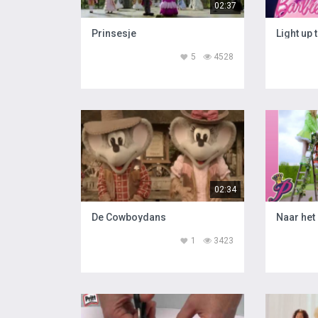
02:37
Prinsesje
Light up 
5
4528
02:34
De Cowboydans
Naar het
1
3423