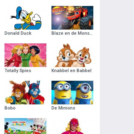
Donald Duck
Blaze en de Monsterwielen
Totally Spies
Knabbel en Babbel
Bobo
De Minions