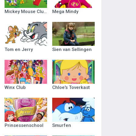
Mickey Mouse Clubhuis
Mega Mindy
Tom en Jerry
Sien van Sellingen
Winx Club
Chloe's Toverkast
Prinsessenschool
Smurfen