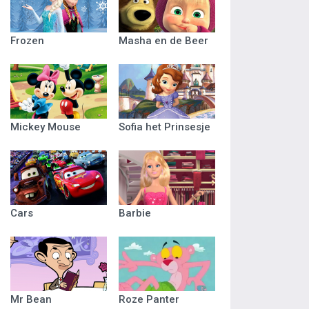
Frozen
Masha en de Beer
Mickey Mouse
Sofia het Prinsesje
Cars
Barbie
Mr Bean
Roze Panter