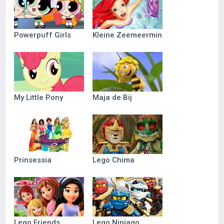
Powerpuff Girls
Kleine Zeemeermin
My Little Pony
Maja de Bij
Prinsessia
Lego Chima
Lego Friends
Lego Ninjago