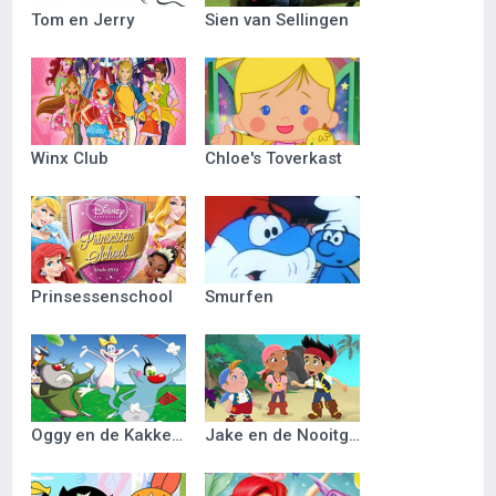
Tom en Jerry
Sien van Sellingen
Winx Club
Chloe's Toverkast
Prinsessenschool
Smurfen
Oggy en de Kakkerlakken
Jake en de Nooitgedacht Piraten