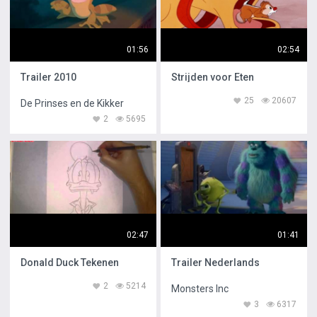
01:56
02:54
Trailer 2010
Strijden voor Eten
25
20607
De Prinses en de Kikker
2
5695
02:47
01:41
Donald Duck Tekenen
Trailer Nederlands
2
5214
Monsters Inc
3
6317