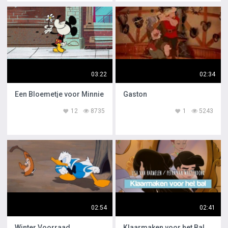
03:22
02:34
Een Bloemetje voor Minnie
Gaston
12
8735
1
5243
02:54
02:41
Winter Voorraad
Klaarmaken voor het Bal