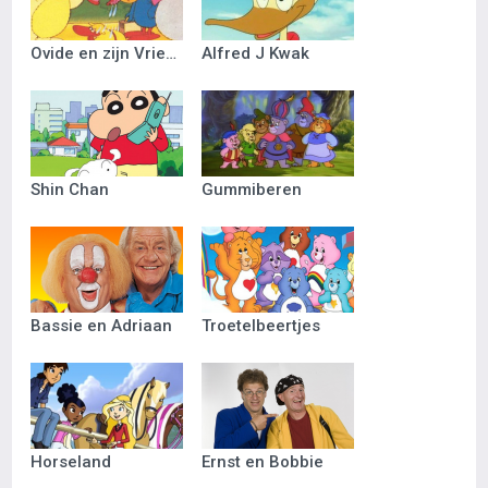
Ovide en zijn Vriendjes
Alfred J Kwak
Shin Chan
Gummiberen
Bassie en Adriaan
Troetelbeertjes
Horseland
Ernst en Bobbie