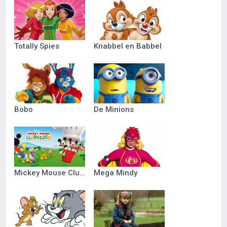
Totally Spies
Knabbel en Babbel
Bobo
De Minions
Mickey Mouse Clubhuis
Mega Mindy