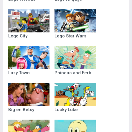
Lego City
Lego Star Wars
Lazy Town
Phineas and Ferb
Big en Betsy
Lucky Luke