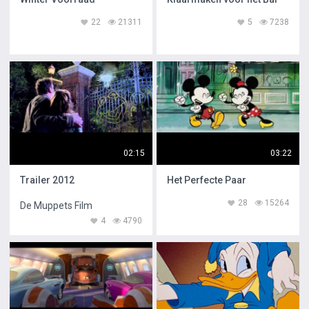
22
21311
5
7238
02:15
03:22
Trailer 2012
Het Perfecte Paar
28
15264
De Muppets Film
4
4790