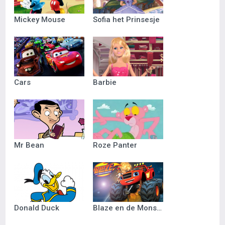
Mickey Mouse
Sofia het Prinsesje
Cars
Barbie
Mr Bean
Roze Panter
Donald Duck
Blaze en de Monsterwielen