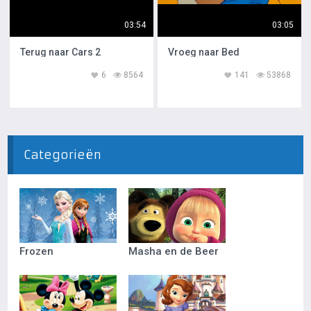
03:54
03:05
Terug naar Cars 2
Vroeg naar Bed
6
8564
141
53868
Categorieën
Frozen
Masha en de Beer