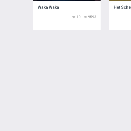
Waka Waka
Het Sche
19
9593