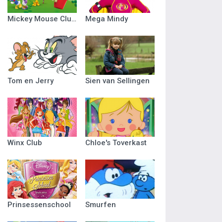
Mickey Mouse Clubhuis
Mega Mindy
Tom en Jerry
Sien van Sellingen
Winx Club
Chloe's Toverkast
Prinsessenschool
Smurfen