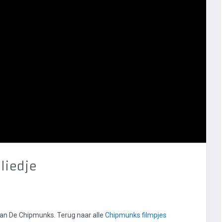
liedje
an De Chipmunks. Terug naar alle
Chipmunks filmpjes