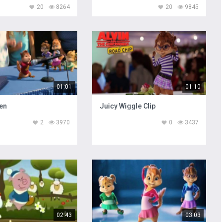
20
8264
20
9845
01:01
01:10
en
Juicy Wiggle Clip
2
3970
0
3437
02:43
03:03