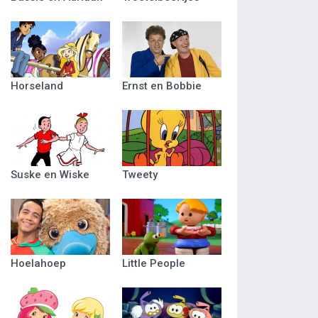
Horseland
Ernst en Bobbie
Suske en Wiske
Tweety
Hoelahoep
Little People