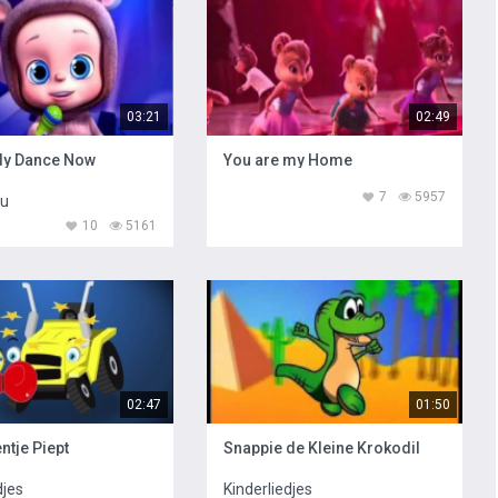
03:21
02:49
dy Dance Now
You are my Home
7
5957
vu
10
5161
02:47
01:50
ntje Piept
Snappie de Kleine Krokodil
djes
Kinderliedjes