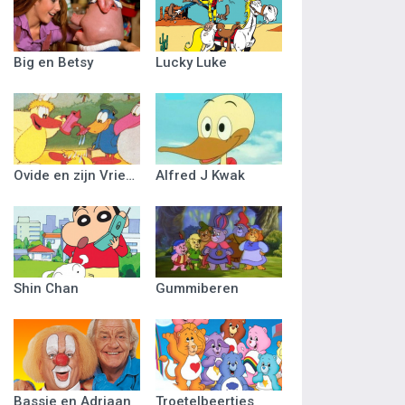
Big en Betsy
Lucky Luke
Ovide en zijn Vriendjes
Alfred J Kwak
Shin Chan
Gummiberen
Bassie en Adriaan
Troetelbeertjes