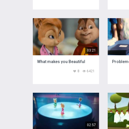
03:21
What makes you Beautiful
Problem
8
6421
02:57