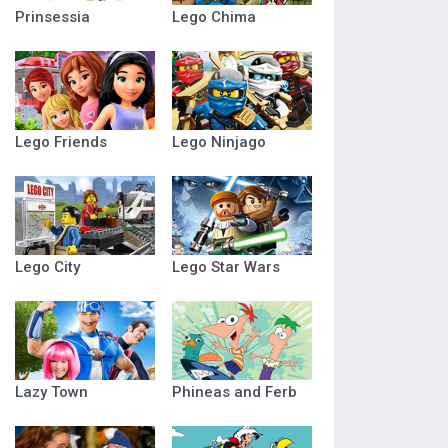
Prinsessia
Lego Chima
Lego Friends
Lego Ninjago
Lego City
Lego Star Wars
Lazy Town
Phineas and Ferb