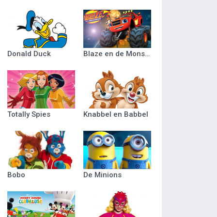
Donald Duck
Blaze en de Monsterwielen
Totally Spies
Knabbel en Babbel
Bobo
De Minions