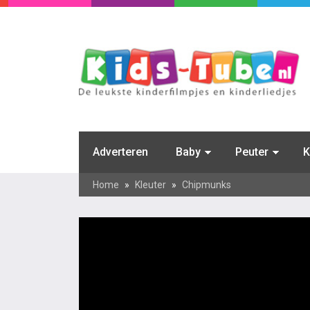
Adverteren
Baby
Peuter
K
Home
»
Kleuter
»
Chipmunks