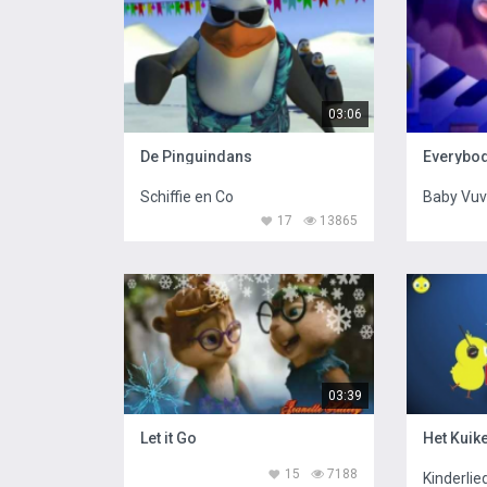
03:06
De Pinguindans
Everybo
Schiffie en Co
Baby Vu
17
13865
03:39
Let it Go
Het Kuike
15
7188
Kinderlie