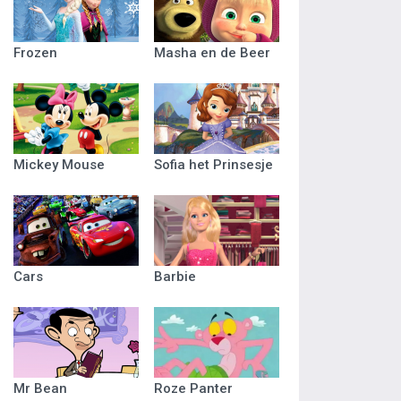
Frozen
Masha en de Beer
Mickey Mouse
Sofia het Prinsesje
Cars
Barbie
Mr Bean
Roze Panter