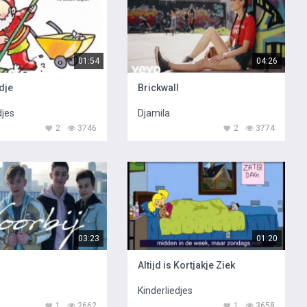
01:54
04:26
dje
Brickwall
djes
Djamila
2
3746
2
3774
03:23
01:20
Altijd is Kortjakje Ziek
Kinderliedjes
1
2662
1
3658