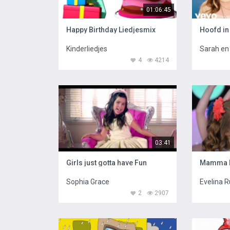
01:06:45
Happy Birthday Liedjesmix
Hoofd in
Kinderliedjes
Sarah en 
4
4214
03:41
Girls just gotta have Fun
Mamma 
Sophia Grace
Evelina 
2
2907