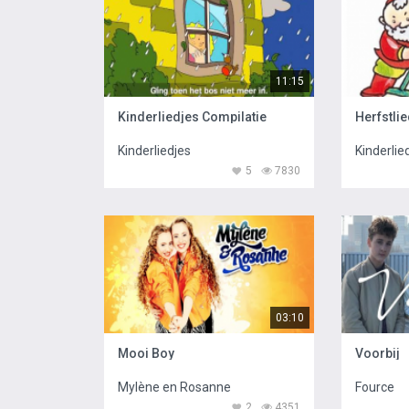
11:15
Kinderliedjes Compilatie
Herfstlie
Kinderliedjes
Kinderlie
5
7830
03:10
Mooi Boy
Voorbij
Mylène en Rosanne
Fource
2
4351