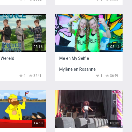
03:16
03:14
e Wereld
Me en My Selfie
Mylène en Rosanne
1
3241
1
3649
14:58
03:35