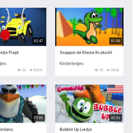
02:47
01:50
ntje Piept
Snappie de Kleine Krokodil
djes
Kinderliedjes
20
8264
20
9846
03:06
02:02
indans
Bubble Up Liedje