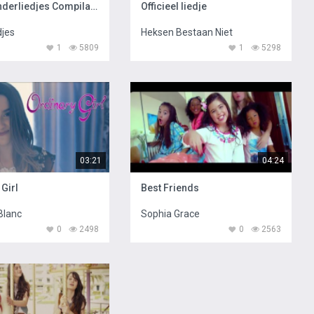
Leuke Kinderliedjes Compilatie
Officieel liedje
djes
Heksen Bestaan Niet
1
5809
1
5298
03:21
04:24
Girl
Best Friends
Blanc
Sophia Grace
0
2498
0
2563