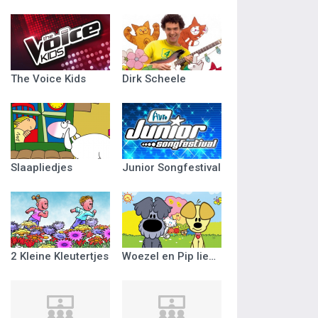
The Voice Kids
Dirk Scheele
Slaapliedjes
Junior Songfestival
2 Kleine Kleutertjes
Woezel en Pip liedjes