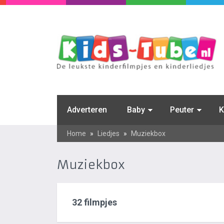
Adverteren
Baby
Peuter
K
Home
»
Liedjes
»
Muziekbox
Muziekbox
32 filmpjes