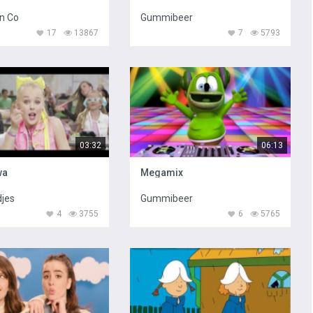
en Co
Gummibeer
17
13867
7
5793
03:32
06:13
wa
Megamix
djes
Gummibeer
4
3755
6
5765