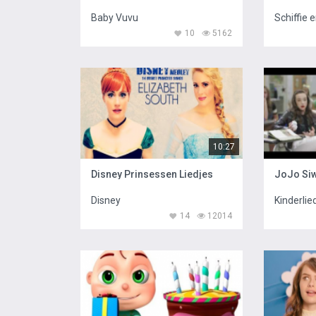
Baby Vuvu
Schiffie 
10
5162
10:27
Disney Prinsessen Liedjes
JoJo Si
Disney
Kinderlie
14
12014