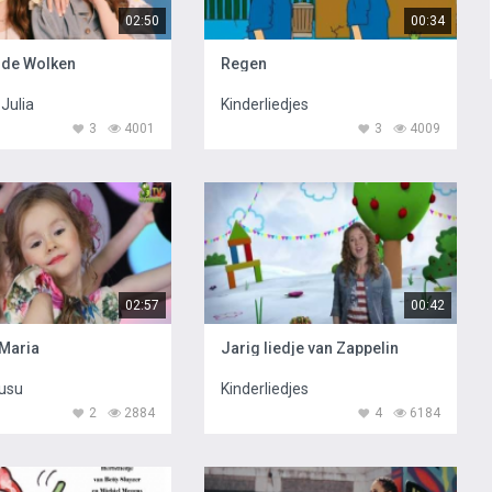
02:50
00:34
 de Wolken
Regen
Julia
Kinderliedjes
3
4001
3
4009
02:57
00:42
Maria
Jarig liedje van Zappelin
Rusu
Kinderliedjes
2
2884
4
6184