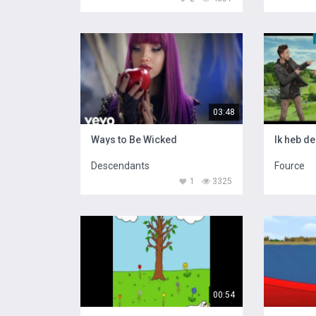
03:48
Ways to Be Wicked
Ik heb d
Descendants
Fource
1
3325
00:54