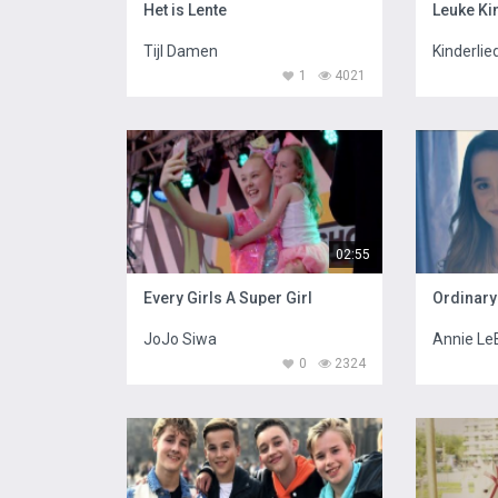
Het is Lente
Tijl Damen
Kinderlie
1
4021
02:55
Every Girls A Super Girl
Ordinary 
JoJo Siwa
Annie Le
0
2324