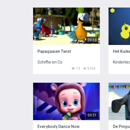
03:13
Papagaaien Twist
Het Kuike
Schiffie en Co
Kinderlie
13
5165
03:21
Everybody Dance Now
De Pingu