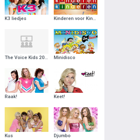
K3 liedjes
Kinderen voor Kinderen
The Voice Kids 2018
Minidisco
Raak!
Keet!
Kus
Djumbo