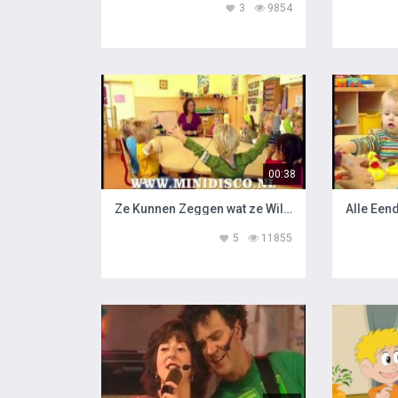
3
9854
00:38
Ze Kunnen Zeggen wat ze Willen
5
11855