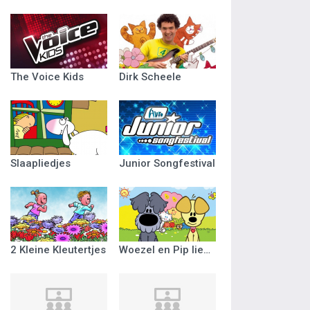
The Voice Kids
Dirk Scheele
Slaapliedjes
Junior Songfestival
2 Kleine Kleutertjes
Woezel en Pip liedjes