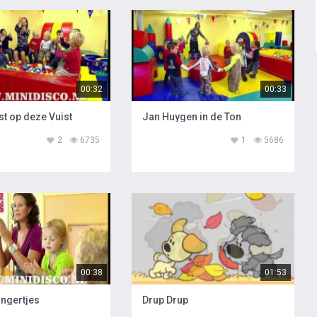
00:32
00:33
st op deze Vuist
Jan Huygen in de Ton
2
6735
1
5686
00:38
01:53
ingertjes
Drup Drup