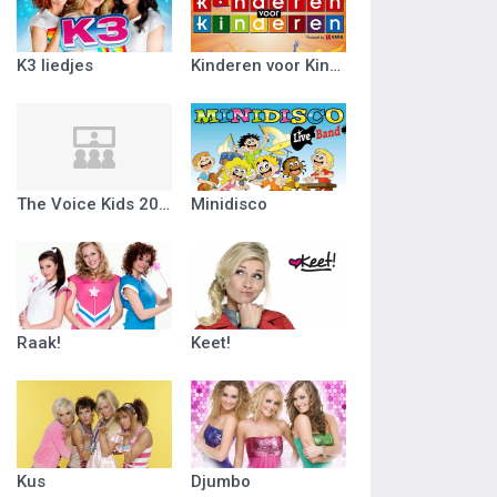
K3 liedjes
Kinderen voor Kinderen
The Voice Kids 2018
Minidisco
Raak!
Keet!
Kus
Djumbo