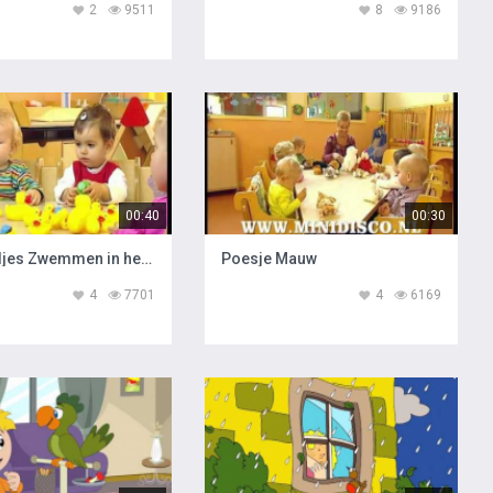
2
9511
8
9186
00:40
00:30
Alle Eendjes Zwemmen in het Water
Poesje Mauw
4
7701
4
6169