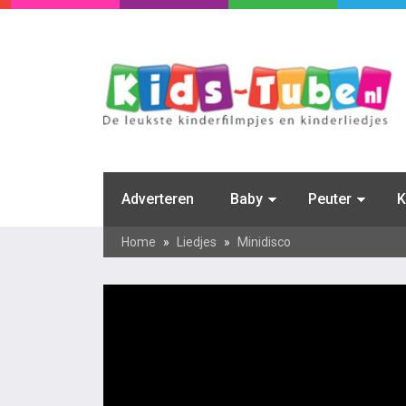
Adverteren
Baby
Peuter
K
Home
»
Liedjes
»
Minidisco