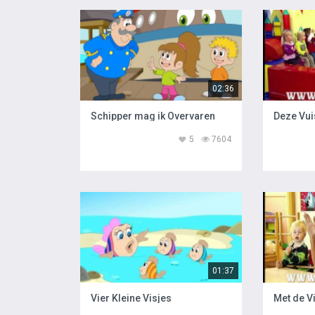
02:36
Schipper mag ik Overvaren
Deze Vui
5
7604
01:37
Vier Kleine Visjes
Met de V