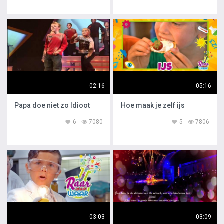
02:16
05:16
Papa doe niet zo Idioot
Hoe maak je zelf ijs
6
7080
5
7806
03:03
03:09