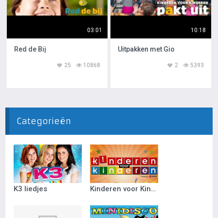
03:01
10:18
Red de Bij
Uitpakken met Gio
25
10868
2
5393
Categorieën
K3 liedjes
Kinderen voor Kinderen