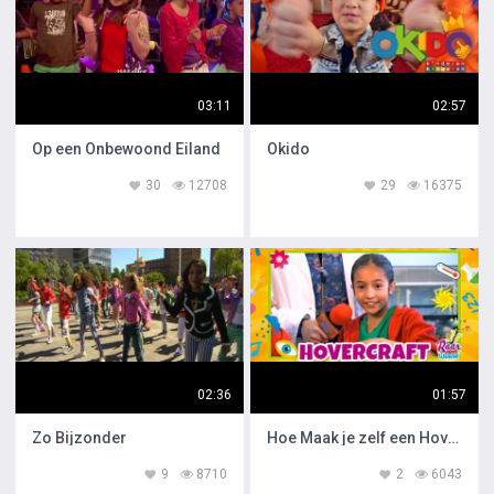
03:11
02:57
Op een Onbewoond Eiland
Okido
30
12708
29
16375
02:36
01:57
Zo Bijzonder
Hoe Maak je zelf een Hovercraft
9
8710
2
6043