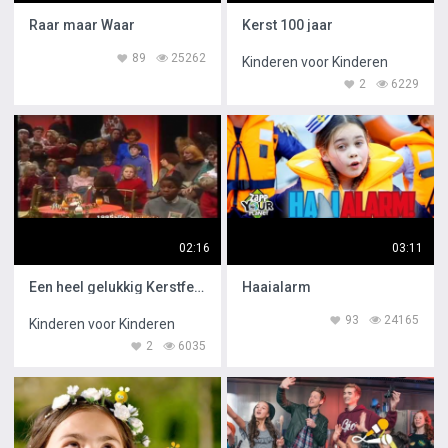
Raar maar Waar
Kerst 100 jaar
89
25262
Kinderen voor Kinderen
2
6229
02:16
03:11
Een heel gelukkig Kerstfeest
Haaialarm
93
24165
Kinderen voor Kinderen
2
6035