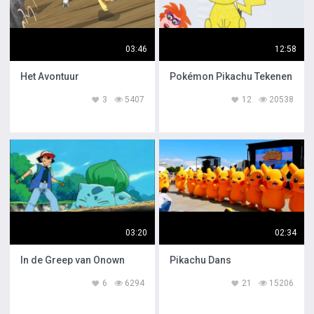
03:46
12:58
Het Avontuur
Pokémon Pikachu Tekenen
3
5407
12
20538
03:20
02:34
In de Greep van Onown
Pikachu Dans
6
6294
21
15206