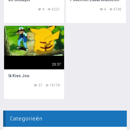
8
6221
6
6742
20:37
Ik Kies Jou
27
10178
Categorieën