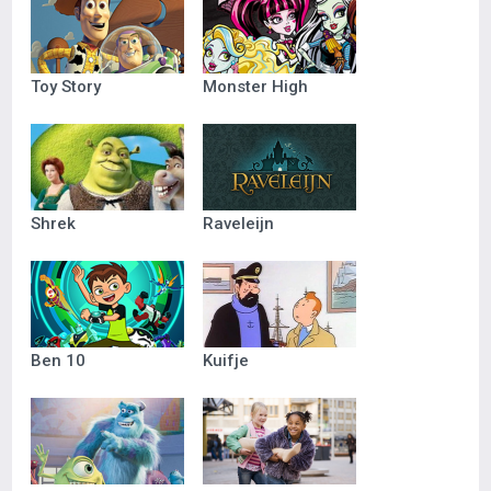
Toy Story
Monster High
Shrek
Raveleijn
Ben 10
Kuifje