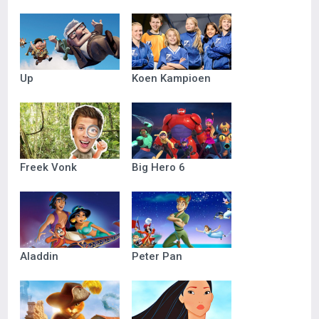
Up
Koen Kampioen
Freek Vonk
Big Hero 6
Aladdin
Peter Pan