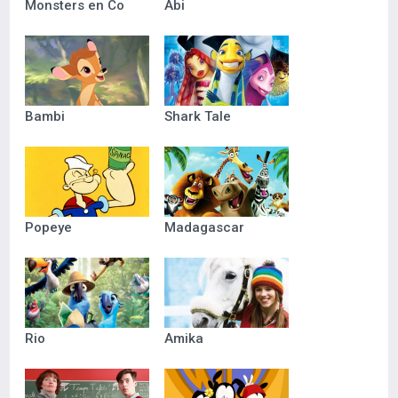
Monsters en Co
Abi
Bambi
Shark Tale
Popeye
Madagascar
Rio
Amika