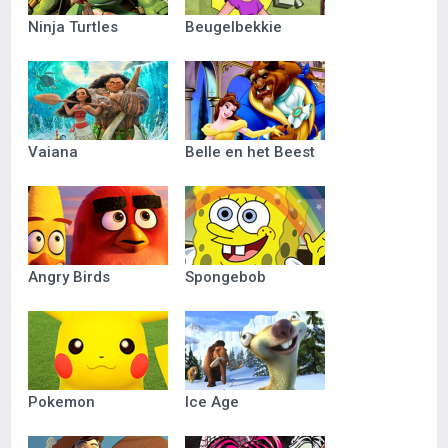
Ninja Turtles
Beugelbekkie
Vaiana
Belle en het Beest
Angry Birds
Spongebob
Pokemon
Ice Age