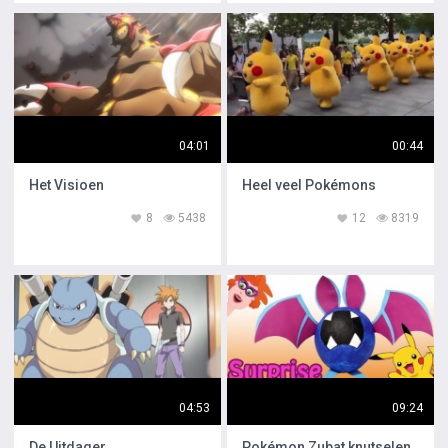
04:01
00:44
Het Visioen
Heel veel Pokémons
8
5438
12
8319
04:53
09:24
De Uitdager
Pokémon Zubat knutselen