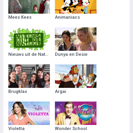
Mees Kees
Animaniacs
Nieuws uit de Natuur
Dunya en Desie
Brugklas
Argai
Violetta
Wonder School