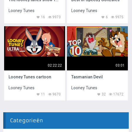
Looney Tunes
Looney Tunes
16
9973
6
9975
02:22:22
03:01
Looney Tunes cartoon
Tasmanian Devil
Looney Tunes
Looney Tunes
11
9670
32
17672
Categorieën