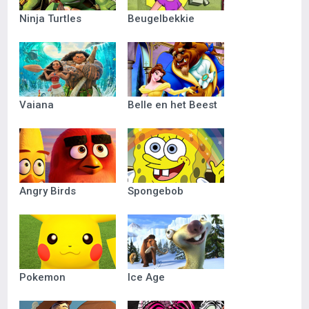
Ninja Turtles
Beugelbekkie
Vaiana
Belle en het Beest
Angry Birds
Spongebob
Pokemon
Ice Age