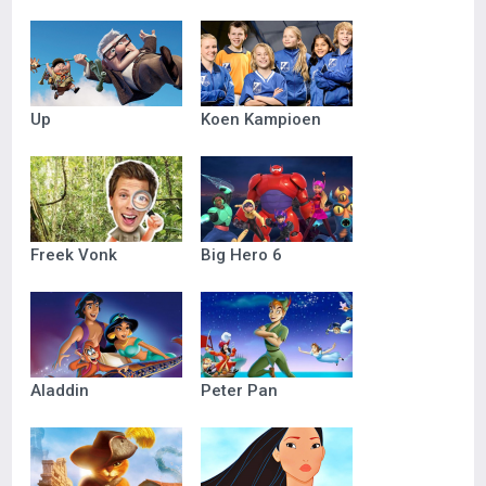
Up
Koen Kampioen
Freek Vonk
Big Hero 6
Aladdin
Peter Pan