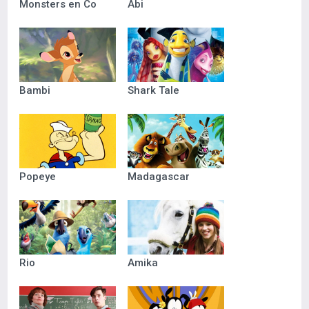
Monsters en Co
Abi
Bambi
Shark Tale
Popeye
Madagascar
Rio
Amika