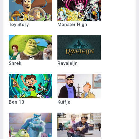
Toy Story
Monster High
Shrek
Raveleijn
Ben 10
Kuifje