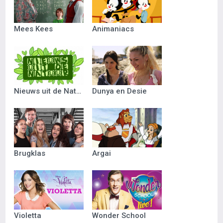
Mees Kees
Animaniacs
Nieuws uit de Natuur
Dunya en Desie
Brugklas
Argai
Violetta
Wonder School