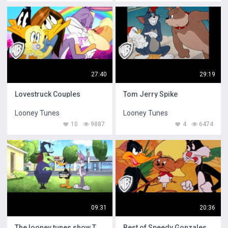
27:40
29:19
Lovestruck Couples
Tom Jerry Spike
Looney Tunes
Looney Tunes
10
9887
4
6474
09:31
20:36
The looney tunes show Tasmania Devil
Best of Speedy Gonzales