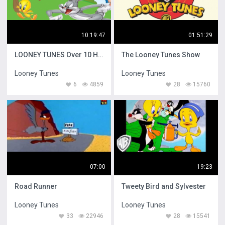
10:19:47
01:51:29
LOONEY TUNES Over 10 Hours
The Looney Tunes Show
Looney Tunes
Looney Tunes
6
4859
28
15760
07:00
19:23
Road Runner
Tweety Bird and Sylvester
Looney Tunes
Looney Tunes
33
22946
28
15541