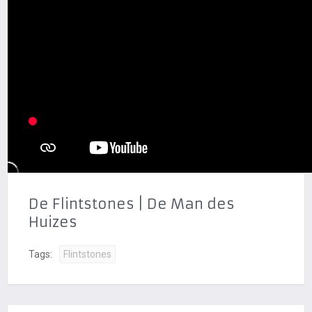
De Flintstones | De Man des
Huizes
Tags:
Flintstones