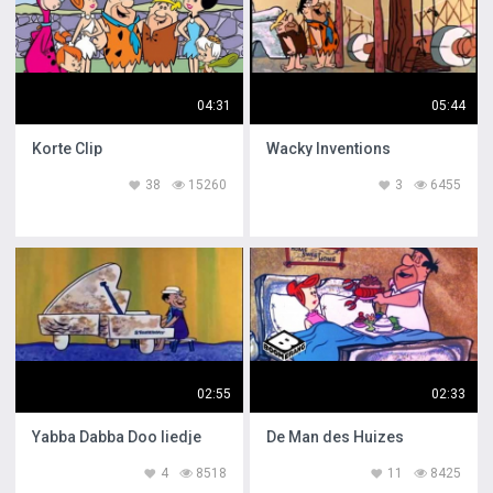
04:31
05:44
Korte Clip
Wacky Inventions
38
15260
3
6455
02:55
02:33
Yabba Dabba Doo liedje
De Man des Huizes
4
8518
11
8425