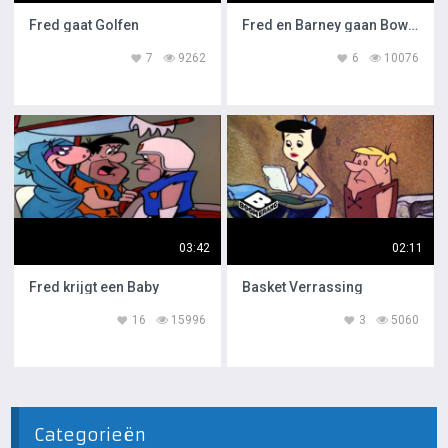
Fred gaat Golfen
Fred en Barney gaan Bowlen
7
9262
6
10076
03:42
02:11
Fred krijgt een Baby
Basket Verrassing
16
15996
3
5060
Categorieën