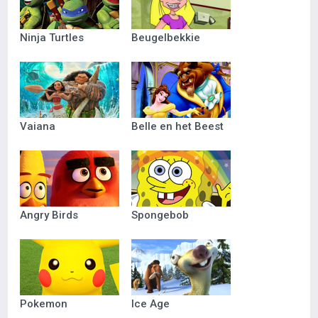
Ninja Turtles
Beugelbekkie
Vaiana
Belle en het Beest
Angry Birds
Spongebob
Pokemon
Ice Age