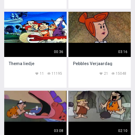
00:36
03:16
Thema liedje
Pebbles Verjaardag
11
11195
21
15048
03:08
02:10