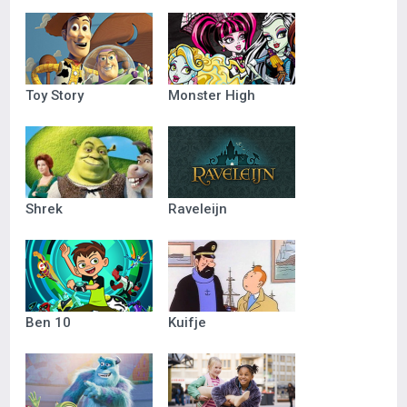
Toy Story
Monster High
Shrek
Raveleijn
Ben 10
Kuifje