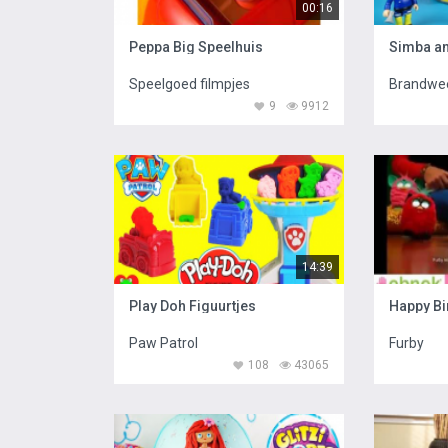
00:16
Peppa Big Speelhuis
Simba an
Speelgoed filmpjes
9
9912
14:39
Play Doh Figuurtjes
Happy Bi
Paw Patrol
Furby
108
43065