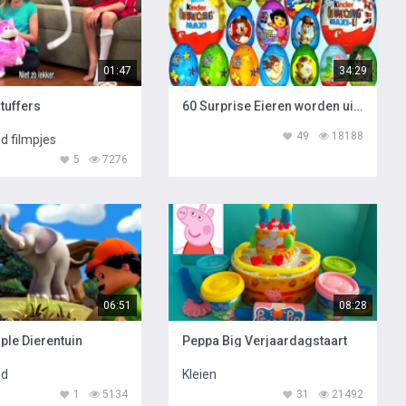
01:47
34:29
tuffers
60 Surprise Eieren worden uitgepakt
49
18188
d filmpjes
5
7276
06:51
08:28
ople Dierentuin
Peppa Big Verjaardagstaart
ed
Kleien
1
5134
31
21492