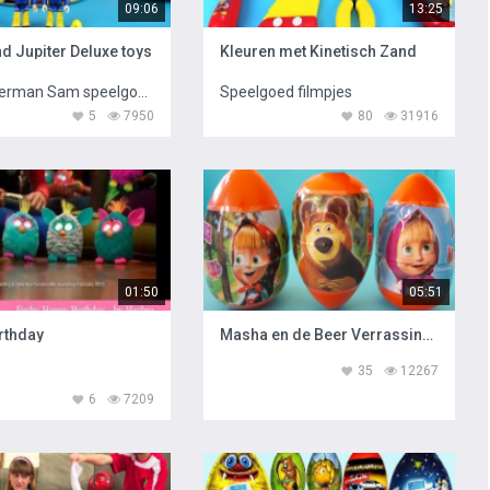
09:06
13:25
d Jupiter Deluxe toys
Kleuren met Kinetisch Zand
Brandweerman Sam speelgoed
Speelgoed filmpjes
5
7950
80
31916
01:50
05:51
rthday
Masha en de Beer Verrassingsei
35
12267
6
7209