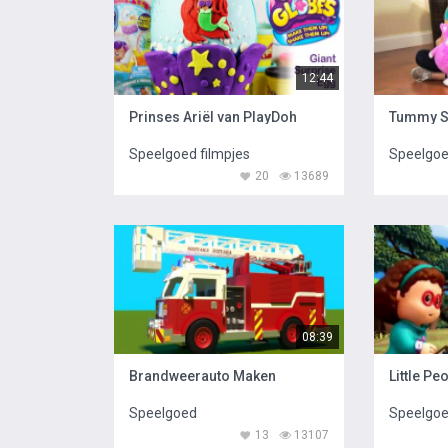
12:44
Prinses Ariël van PlayDoh
Tummy S
Speelgoed filmpjes
Speelgoe
20
13689
08:39
Brandweerauto Maken
Little Pe
Speelgoed
Speelgo
13
13107