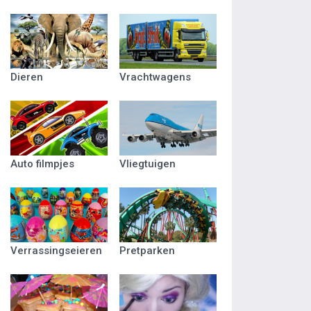
Dieren
Vrachtwagens
Auto filmpjes
Vliegtuigen
Verrassingseieren
Pretparken