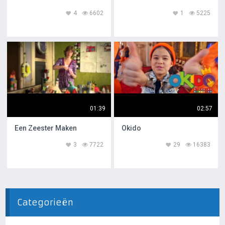
4
6602
1
5225
01:39
02:57
Een Zeester Maken
Okido
3
7722
29
16383
Categorieën