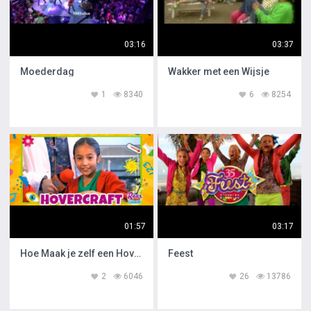
03:16
03:37
Moederdag
Wakker met een Wijsje
1
8340
6
8254
01:57
03:17
Hoe Maak je zelf een Hovercraft
Feest
2
6046
26
13786