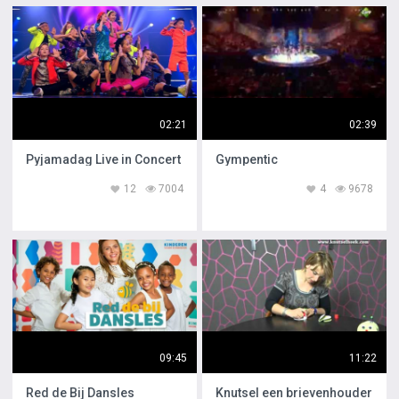
02:21
02:39
Pyjamadag Live in Concert
Gympentic
12
7004
4
9678
09:45
11:22
Red de Bij Dansles
Knutsel een brievenhouder