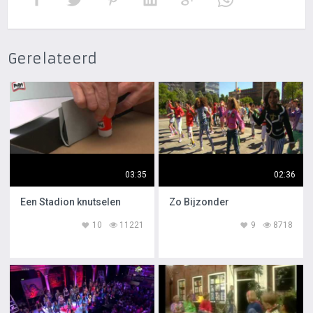
Gerelateerd
03:35
02:36
Een Stadion knutselen
Zo Bijzonder
10
11221
9
8718