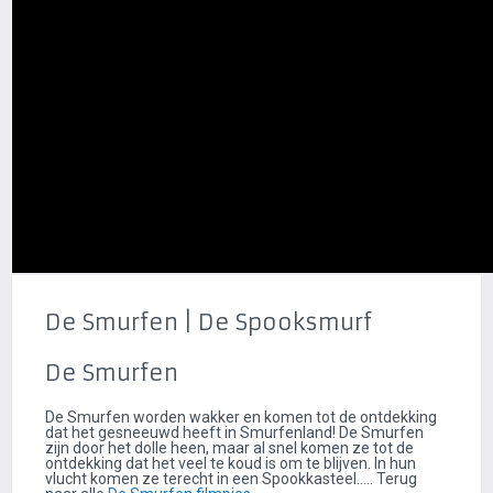
De Smurfen | De Spooksmurf
De Smurfen
De Smurfen worden wakker en komen tot de ontdekking
dat het gesneeuwd heeft in Smurfenland! De Smurfen
zijn door het dolle heen, maar al snel komen ze tot de
ontdekking dat het veel te koud is om te blijven. In hun
vlucht komen ze terecht in een Spookkasteel..... Terug