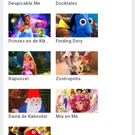
Despicable Me
Ducktales
Prinses en de Kikker
Finding Dory
Rapunzel
Zootropolis
David de Kabouter
Mia en Me