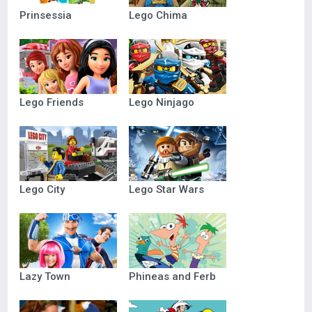
Prinsessia
Lego Chima
Lego Friends
Lego Ninjago
Lego City
Lego Star Wars
Lazy Town
Phineas and Ferb