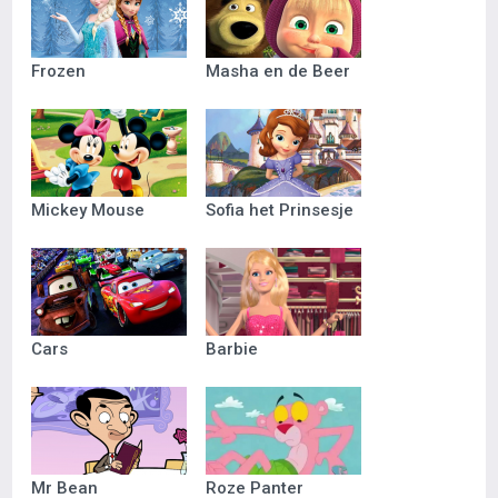
Frozen
Masha en de Beer
Mickey Mouse
Sofia het Prinsesje
Cars
Barbie
Mr Bean
Roze Panter