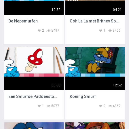
12:52
04:21
De Nepsmurfen
Ooh La La met Britney Spears
2
5497
1
3406
00:56
12:52
Een Smurfse Paddenstoel Tekenen
Koning Smurf
1
5077
0
4862