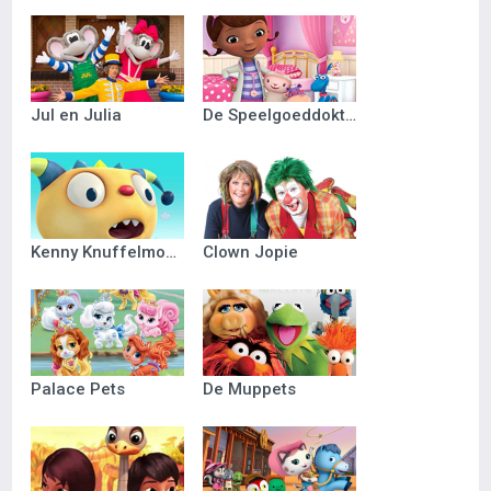
Jul en Julia
De Speelgoeddokter
Kenny Knuffelmonster
Clown Jopie
Palace Pets
De Muppets