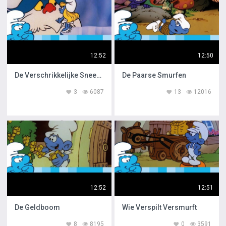
12:52
12:50
De Verschrikkelijke Sneeuwman
De Paarse Smurfen
3
6087
13
12016
12:52
12:51
De Geldboom
Wie Verspilt Versmurft
8
8195
0
3591