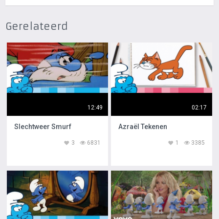
Gerelateerd
12:49
02:17
Slechtweer Smurf
Azraël Tekenen
3
6831
1
3385