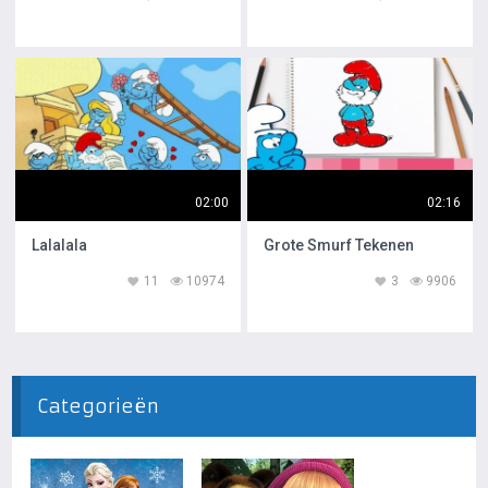
02:00
02:16
Lalalala
Grote Smurf Tekenen
11
10974
3
9906
Categorieën