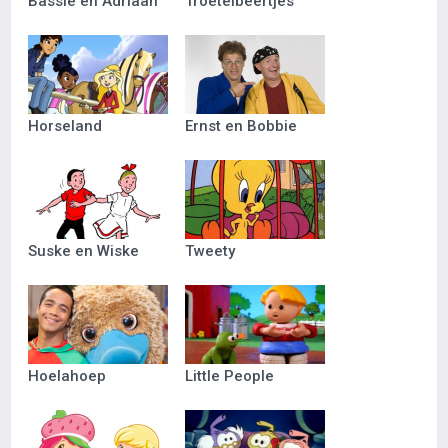
Bassie en Adriaan
Troetelbeertjes
Horseland
Ernst en Bobbie
Suske en Wiske
Tweety
Hoelahoep
Little People