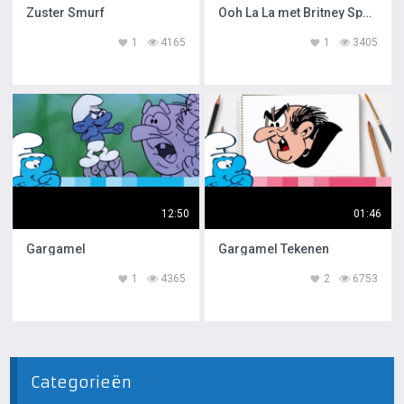
Zuster Smurf
Ooh La La met Britney Spears
1
4165
1
3405
12:50
01:46
Gargamel
Gargamel Tekenen
1
4365
2
6753
Categorieën