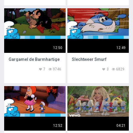
12:50
12:49
Gargamel de Barmhartige
Slechtweer Smurf
7
9746
3
6829
12:52
04:21