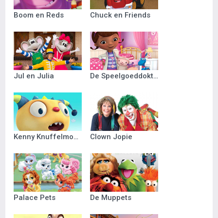
Boom en Reds
Chuck en Friends
Jul en Julia
De Speelgoeddokter
Kenny Knuffelmonster
Clown Jopie
Palace Pets
De Muppets