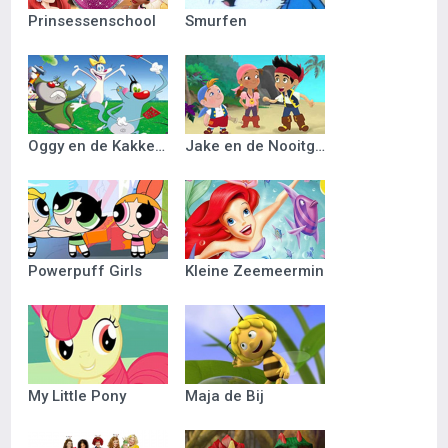
Prinsessenschool
Smurfen
Oggy en de Kakkerlakken
Jake en de Nooitgedacht Piraten
Powerpuff Girls
Kleine Zeemeermin
My Little Pony
Maja de Bij