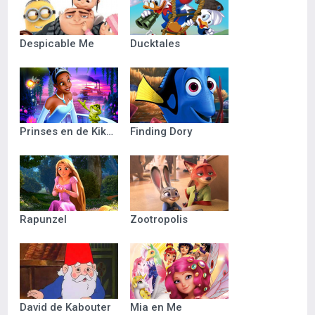
Despicable Me
Ducktales
Prinses en de Kikker
Finding Dory
Rapunzel
Zootropolis
David de Kabouter
Mia en Me