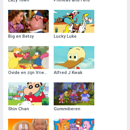
Lazy Town
Phineas and Ferb
Big en Betsy
Lucky Luke
Ovide en zijn Vriendjes
Alfred J Kwak
Shin Chan
Gummiberen