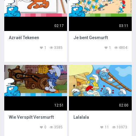
02:17
03:11
Azraël Tekenen
Je bent Gesmurft
1
3385
1
4804
12:51
02:00
Wie Verspilt Versmurft
Lalalala
0
3585
11
10973