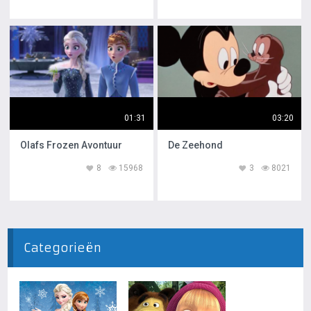
01:31
03:20
Olafs Frozen Avontuur
De Zeehond
8
15968
3
8021
Categorieën