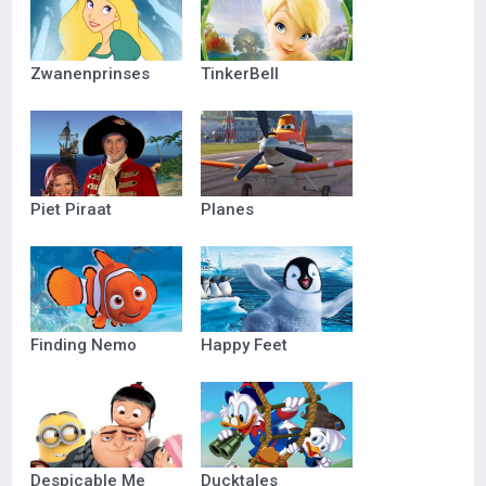
Zwanenprinses
TinkerBell
Piet Piraat
Planes
Finding Nemo
Happy Feet
Despicable Me
Ducktales