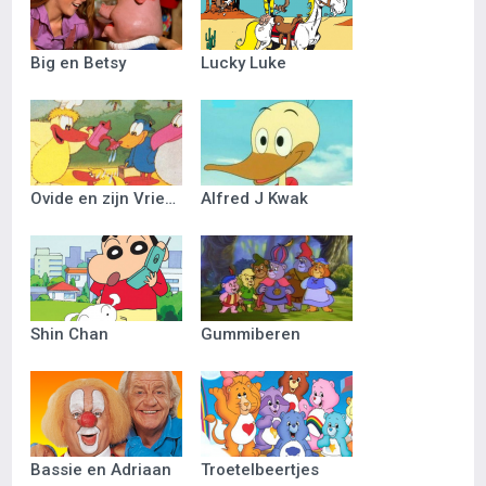
Big en Betsy
Lucky Luke
Ovide en zijn Vriendjes
Alfred J Kwak
Shin Chan
Gummiberen
Bassie en Adriaan
Troetelbeertjes