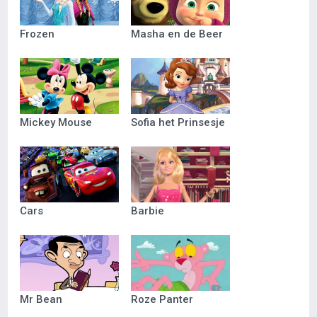
Frozen
Masha en de Beer
Mickey Mouse
Sofia het Prinsesje
Cars
Barbie
Mr Bean
Roze Panter