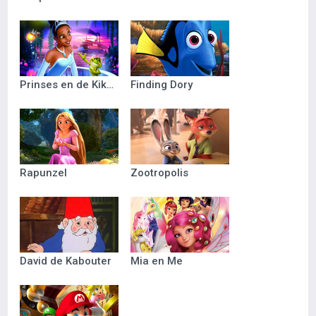
Prinses en de Kikker
Finding Dory
Rapunzel
Zootropolis
David de Kabouter
Mia en Me