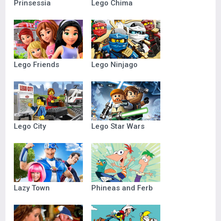
Prinsessia
Lego Chima
Lego Friends
Lego Ninjago
Lego City
Lego Star Wars
Lazy Town
Phineas and Ferb