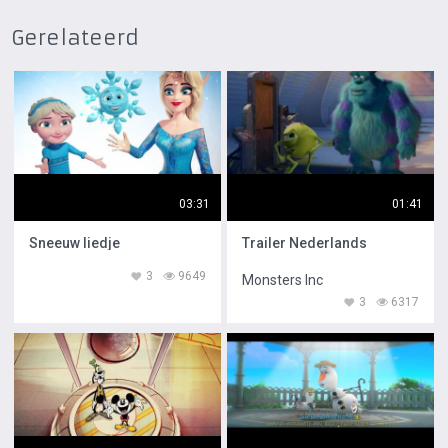
Gerelateerd
03:31
01:41
Sneeuw liedje
Trailer Nederlands
3
9649
Monsters Inc
3
6317