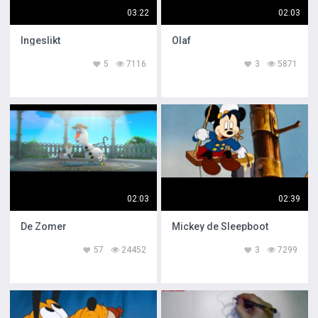
03:22
02:03
Ingeslikt
Olaf
5
7116
3
5871
02:03
02:39
De Zomer
Mickey de Sleepboot
57
24452
3
7299