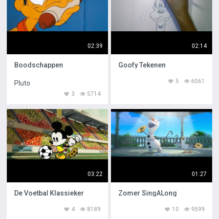
02:39
02:14
Boodschappen
Goofy Tekenen
5
6061
Pluto
3
5714
03:22
01:27
De Voetbal Klassieker
Zomer SingALong
4
8189
10
9599