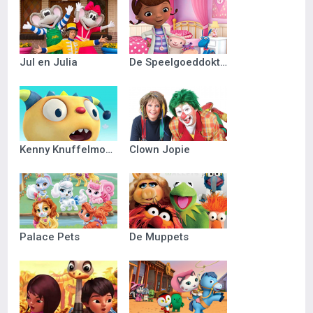
Jul en Julia
De Speelgoeddokter
Kenny Knuffelmonster
Clown Jopie
Palace Pets
De Muppets