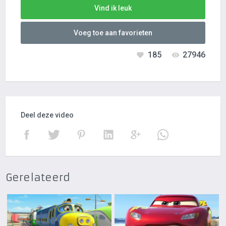
Vind ik leuk
Voeg toe aan favorieten
185
27946
Deel deze video
Gerelateerd