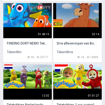
01:48:15
32:14
FINDING DORY NEMO Tekenfilm
Drie afleveringen van Boes Boes
Tekenfilm
Tekenfilms
96
29177
24
16808
12:02
01:01:27
Teletubbies Nederlands
Teletubbies 1 uur compilatie