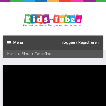
Menu
Inloggen / Registreren
Home
»
Films
»
Tekenfilms