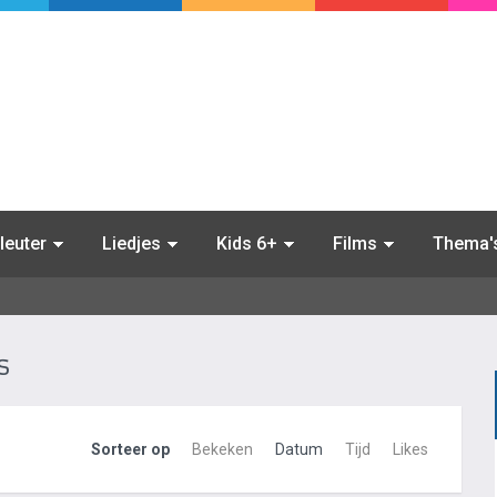
leuter
Liedjes
Kids 6+
Films
Thema'
s
Sorteer op
Bekeken
Datum
Tijd
Likes