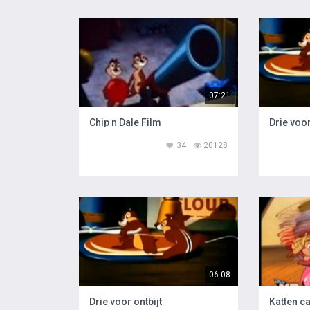
07:21
Chip n Dale Film
Drie voor
34
20128
06:08
Drie voor ontbijt
Katten c