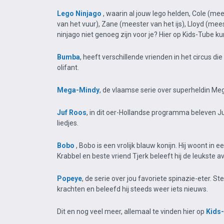
Lego Ninjago
, waarin al jouw lego helden, Cole (me
van het vuur), Zane (meester van het ijs), Lloyd (me
ninjago niet genoeg zijn voor je? Hier op Kids-Tube k
Bumba
, heeft verschillende vrienden in het circus 
olifant.
Mega-Mindy
, de vlaamse serie over superheldin M
Juf Roos
, in dit oer-Hollandse programma beleven Ju
liedjes.
Bobo
, Bobo is een vrolijk blauw konijn. Hij woont i
Krabbel en beste vriend Tjerk beleeft hij de leukste 
Popeye
, de serie over jou favoriete spinazie-eter. S
krachten en beleefd hij steeds weer iets nieuws.
Dit en nog veel meer, allemaal te vinden hier op
Kids-