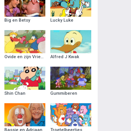
Big en Betsy
Lucky Luke
Ovide en zijn Vriendjes
Alfred J Kwak
Shin Chan
Gummiberen
Bassie en Adriaan
Troetelbeertjes