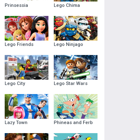
Prinsessia
Lego Chima
Lego Friends
Lego Ninjago
Lego City
Lego Star Wars
Lazy Town
Phineas and Ferb