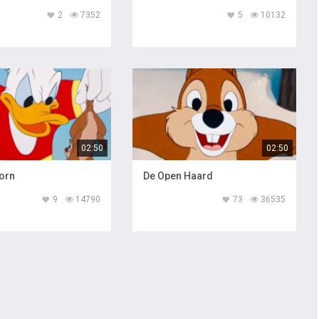
2
7352
5
10132
02:50
02:50
Horn
De Open Haard
9
14790
73
36535