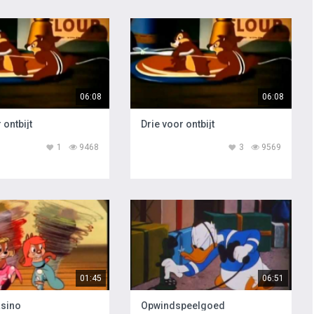
06:08
06:08
 ontbijt
Drie voor ontbijt
1
9468
3
9569
01:45
06:51
asino
Opwindspeelgoed