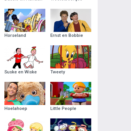
Horseland
Ernst en Bobbie
Suske en Wiske
Tweety
Hoelahoep
Little People