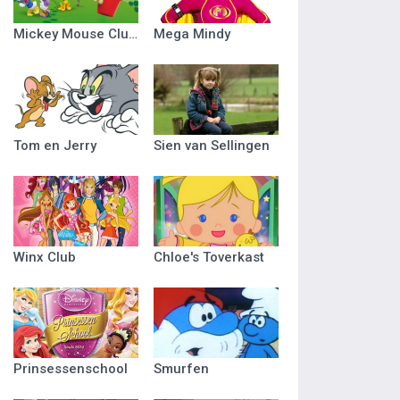
Mickey Mouse Clubhuis
Mega Mindy
Tom en Jerry
Sien van Sellingen
Winx Club
Chloe's Toverkast
Prinsessenschool
Smurfen