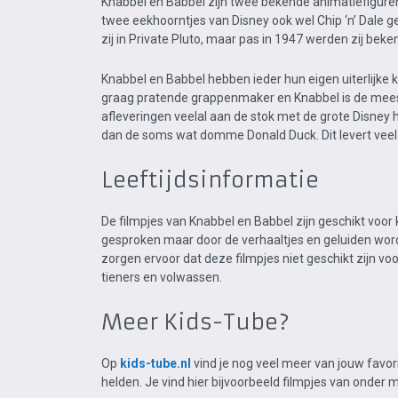
Knabbel en Babbel zijn twee bekende animatiefiguren
twee eekhoorntjes van Disney
ook wel Chip ‘n’ Dale 
zij in Private Pluto, maar pas in 1947 werden zij be
Knabbel en Babbel hebben ieder hun eigen uiterlijke
graag pratende grappenmaker en Knabbel is de mees
afleveringen veelal aan de stok met de grote Disney h
dan de soms wat domme Donald Duck. Dit levert veel 
Leeftijdsinformatie
De filmpjes van Knabbel en Babbel zijn geschikt voor k
gesproken maar door de verhaaltjes en geluiden wordt
zorgen ervoor dat deze filmpjes niet geschikt zijn voo
tieners en volwassen.
Meer Kids-Tube?
Op
kids-tube.nl
vind je nog veel meer van jouw favori
helden. Je vind hier bijvoorbeeld filmpjes van onder 