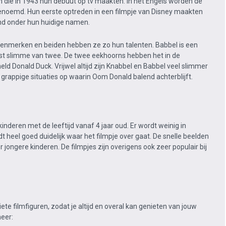
 die in 1943 hun debuut op tv maakten. In het Engels worden de
genoemd. Hun eerste optreden in een filmpje van Disney maakten
kend onder hun huidige namen.
 kenmerken en beiden hebben ze zo hun talenten. Babbel is een
t slimme van twee. De twee eekhoorns hebben het in de
eld Donald Duck. Vrijwel altijd zijn Knabbel en Babbel veel slimmer
grappige situaties op waarin Oom Donald balend achterblijft.
inderen met de leeftijd vanaf 4 jaar oud. Er wordt weinig in
 heel goed duidelijk waar het filmpje over gaat. De snelle beelden
r jongere kinderen. De filmpjes zijn overigens ook zeer populair bij
ete filmfiguren, zodat je altijd en overal kan genieten van jouw
meer: