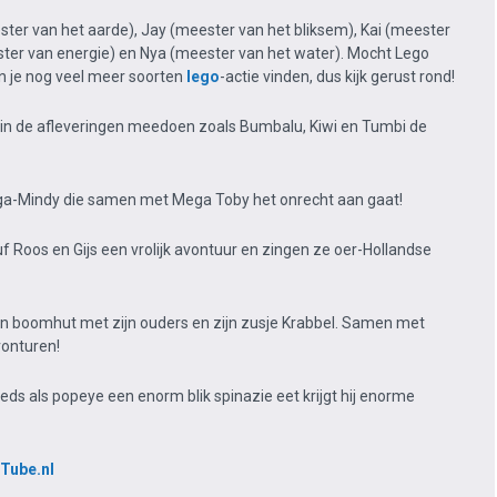
ester van het aarde), Jay (meester van het bliksem), Kai (meester
ester van energie) en Nya (meester van het water). Mocht Lego
un je nog veel meer soorten
lego
-actie vinden, dus kijk gerust rond!
die in de afleveringen meedoen zoals Bumbalu, Kiwi en Tumbi de
ega-Mindy die samen met Mega Toby het onrecht aan gaat!
f Roos en Gijs een vrolijk avontuur en zingen ze oer-Hollandse
n een boomhut met zijn ouders en zijn zusje Krabbel. Samen met
avonturen!
teeds als popeye een enorm blik spinazie eet krijgt hij enorme
Tube.nl