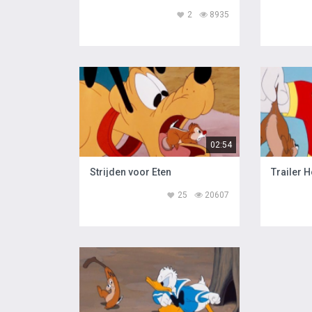
2
8935
02:54
Strijden voor Eten
Trailer 
25
20607