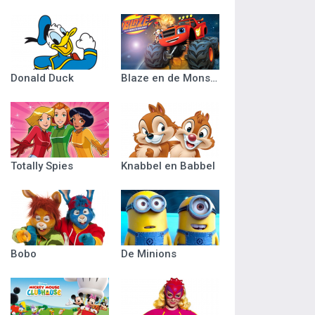
Donald Duck
Blaze en de Monsterwielen
Totally Spies
Knabbel en Babbel
Bobo
De Minions