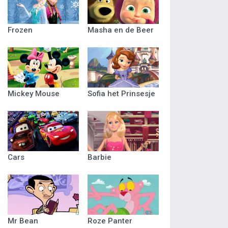
Frozen
Masha en de Beer
Mickey Mouse
Sofia het Prinsesje
Cars
Barbie
Mr Bean
Roze Panter